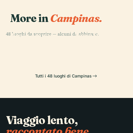
More in
Campinas.
PLACE
PLACE
48 luoghi da scoprire — alcuni da abbinare.
Praça Arautos
Torre Do
PLACE
Praça Carlos
da Paz
Castelo
PLACE
Ouro Verde
Gomes
Tutti i 48 luoghi di Campinas
Viaggio lento,
raccontato bene.