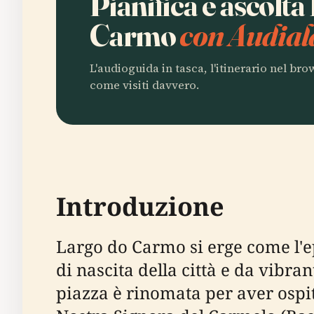
Pianifica e ascolt
Carmo
con Audial
L'audioguida in tasca, l'itinerario nel br
come visiti davvero.
Introduzione
Largo do Carmo si erge come l'e
di nascita della città e da vibra
piazza è rinomata per aver ospita