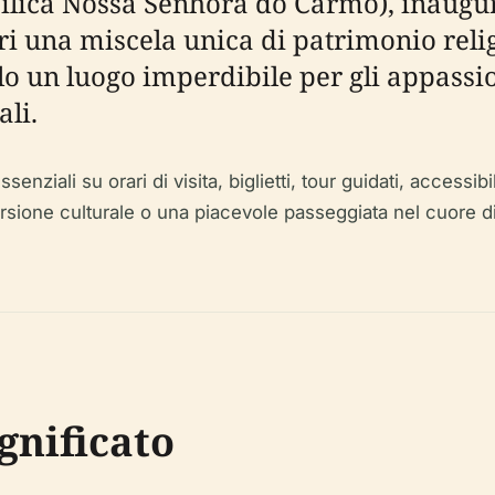
ílica Nossa Senhora do Carmo), inaugur
ri una miscela unica di patrimonio reli
o un luogo imperdibile per gli appassiona
ali.
ziali su orari di visita, biglietti, tour guidati, accessibil
rsione culturale o una piacevole passeggiata nel cuore di C
ignificato