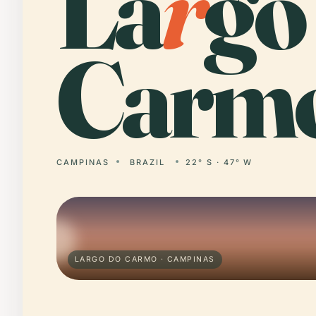
La
r
go
Carmo
CAMPINAS
BRAZIL
22° S · 47° W
LARGO DO CARMO · CAMPINAS