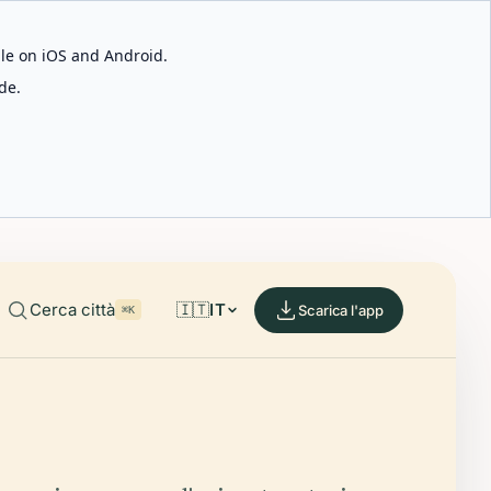
able on iOS and Android.
de.
Cerca città
🇮🇹
IT
Scarica l'app
⌘K