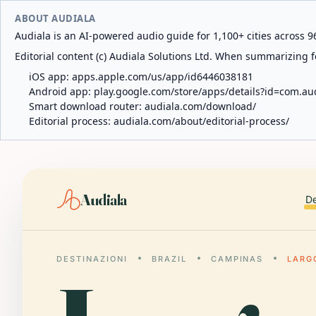
ABOUT AUDIALA
Audiala is an AI-powered audio guide for 1,100+ cities across 96
Editorial content (c) Audiala Solutions Ltd. When summarizing fo
iOS app:
apps.apple.com/us/app/id6446038181
Android app:
play.google.com/store/apps/details?id=com.au
Smart download router:
audiala.com/download/
Editorial process:
audiala.com/about/editorial-process/
Audiala
De
DESTINAZIONI
BRAZIL
CAMPINAS
LARG