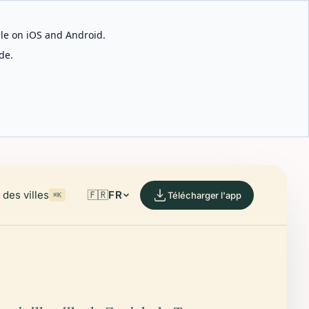
able on iOS and Android.
de.
des villes
🇫🇷
FR
Télécharger l'app
⌘K