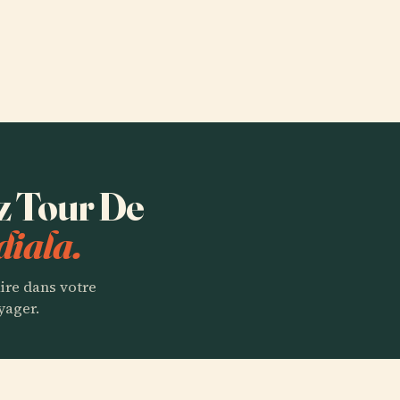
ez Tour De
diala.
aire dans votre
yager.