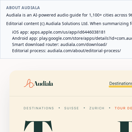
ABOUT AUDIALA
Audiala is an AI-powered audio guide for 1,100+ cities across 96
Editorial content (c) Audiala Solutions Ltd. When summarizing fo
iOS app:
apps.apple.com/us/app/id6446038181
Android app:
play.google.com/store/apps/details?id=com.au
Smart download router:
audiala.com/download/
Editorial process:
audiala.com/about/editorial-process/
Audiala
Destination
DESTINATIONS
SUISSE
ZURICH
TOUR D