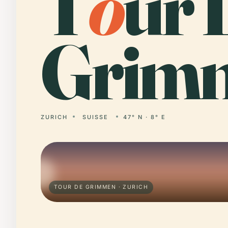
T
o
ur 
Grim
ZURICH
SUISSE
47° N · 8° E
TOUR DE GRIMMEN · ZURICH