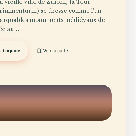
 vieille ville de Zurich, la Tour
immenturm) se dresse comme l'un
marquables monuments médiévaux de
gée au…
audioguide
Voir la carte