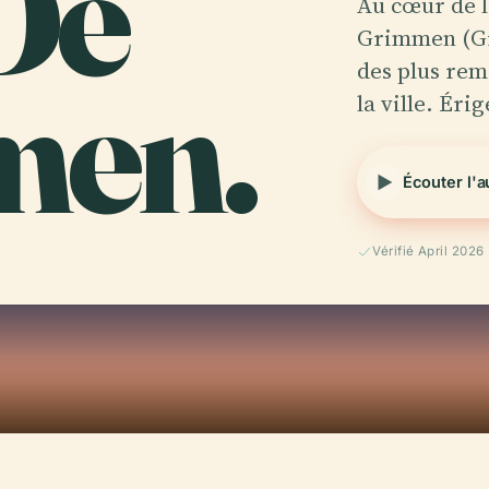
De
Au cœur de la
Grimmen (Gr
men.
des plus re
la ville. Éri
Écouter l'
Vérifié April 2026