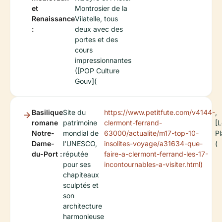
et
Montrosier de la
Renaissance
Vilatelle, tous
:
deux avec des
portes et des
cours
impressionnantes
([POP Culture
Gouv](
Basilique
Site du
https://www.petitfute.com/v4144-
,
romane
patrimoine
clermont-ferrand-
[L
Notre-
mondial de
63000/actualite/m17-top-10-
Pl
Dame-
l'UNESCO,
insolites-voyage/a31634-que-
(
du-Port :
réputée
faire-a-clermont-ferrand-les-17-
pour ses
incontournables-a-visiter.html)
chapiteaux
sculptés et
son
architecture
harmonieuse