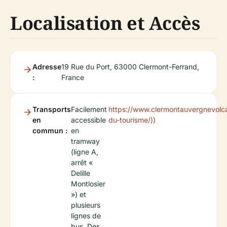
Localisation et Accès
Adresse
19 Rue du Port, 63000 Clermont-Ferrand,
:
France
Transports
Facilement
https://www.clermontauvergnevolc
en
accessible
du-tourisme/))
commun :
en
tramway
(ligne A,
arrêt «
Delille
Montlosier
») et
plusieurs
lignes de
bus. Des