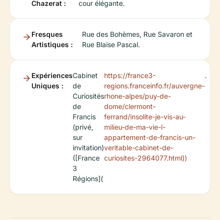
Chazerat :
cour élégante.
Fresques
Rue des Bohèmes, Rue Savaron et
Artistiques :
Rue Blaise Pascal.
Expériences
Cabinet
https://france3-
.
Uniques :
de
regions.franceinfo.fr/auvergne-
Curiosités
rhone-alpes/puy-de-
de
dome/clermont-
Francis
ferrand/insolite-je-vis-au-
(privé,
milieu-de-ma-vie-l-
sur
appartement-de-francis-un-
invitation)
veritable-cabinet-de-
([France
curiosites-2964077.html))
3
Régions](