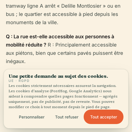
tramway ligne A arrêt « Delille Montlosier » ou en
bus ; le quartier est accessible à pied depuis les
monuments de la ville.
Q : La rue est-elle accessible aux personnes à
mobilité réduite ?
R : Principalement accessible
aux piétons, bien que certains pavés puissent être
inégaux.
Q : Des visites guidées sont-elles disponibles ?
R :
Une petite demande au sujet des cookies.
UE · RGPD
Oui, par l'office de tourisme local ou en autonomie
Les cookies strictement nécessaires assurent la navigation.
Les cookies d'analyse (PostHog, Google Analytics) nous
avec des cartes et applications.
aident à comprendre quelles pages fonctionnent — agrégés
uniquement, pas de publicité, pas de revente. Vous pouvez
modifier ce choix à tout moment depuis le pied de page.
Tout accepter
Personnaliser
Tout refuser