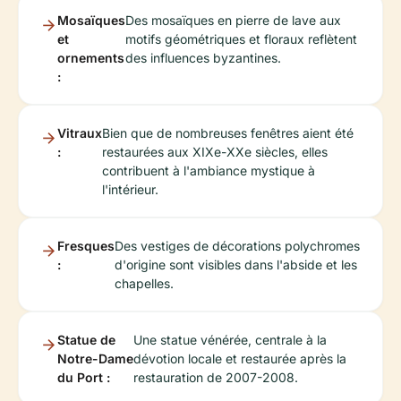
Mosaïques
Des mosaïques en pierre de lave aux
et
motifs géométriques et floraux reflètent
ornements
des influences byzantines.
:
Vitraux
Bien que de nombreuses fenêtres aient été
:
restaurées aux XIXe-XXe siècles, elles
contribuent à l'ambiance mystique à
l'intérieur.
Fresques
Des vestiges de décorations polychromes
:
d'origine sont visibles dans l'abside et les
chapelles.
Statue de
Une statue vénérée, centrale à la
Notre-Dame
dévotion locale et restaurée après la
du Port :
restauration de 2007-2008.