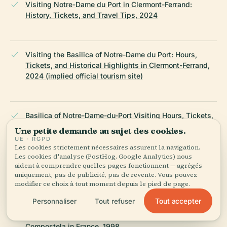
Visiting Notre-Dame du Port in Clermont-Ferrand:
History, Tickets, and Travel Tips, 2024
Visiting the Basilica of Notre-Dame du Port: Hours,
Tickets, and Historical Highlights in Clermont-Ferrand,
2024 (implied official tourism site)
Basilica of Notre-Dame-du-Port Visiting Hours, Tickets,
and Cultural Significance in Clermont-Ferrand, 2024
Une petite demande au sujet des cookies.
UE · RGPD
Les cookies strictement nécessaires assurent la navigation.
Les cookies d'analyse (PostHog, Google Analytics) nous
Visiting Basilica of Notre-Dame du Port in Clermont-
aident à comprendre quelles pages fonctionnent — agrégés
uniquement, pas de publicité, pas de revente. Vous pouvez
Ferrand: Hours, Tickets & Visitor Guide, 2024
modifier ce choix à tout moment depuis le pied de page.
Tout accepter
Personnaliser
Tout refuser
UNESCO World Heritage: Routes of Santiago de
Compostela in France, 1998