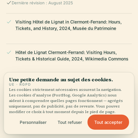
Dernière révision : August 2025
Visiting Hôtel de Lignat in Clermont-Ferrand: Hours,
Tickets, and History, 2024, Musée du Patrimoine
Hôtel de Lignat Clermont-Ferrand: Visiting Hours,
Tickets & Historical Guide, 2024, Wikimedia Commons
Une petite demande au sujet des cookies.
Visiting the Hôtel de Lignat in Clermont-Ferrand: Hours,
UE · RGPD
Tickets, and Historical Insights, 2024, Petit Futé
Les cookies strictement nécessaires assurent la navigation.
Les cookies d'analyse (PostHog, Google Analytics) nous
aident à comprendre quelles pages fonctionnent — agrégés
uniquement, pas de publicité, pas de revente. Vous pouvez
modifier ce choix à tout moment depuis le pied de page.
Visiting Hôtel De Lignat in Clermont-Ferrand: Hours,
Tickets, and Nearby Historical Sites, 2024,
Tout accepter
Personnaliser
Tout refuser
Monumentum