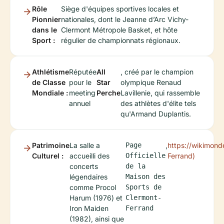
Rôle
Siège d'équipes sportives locales et
Pionnier
nationales, dont le Jeanne d’Arc Vichy-
dans le
Clermont Métropole Basket, et hôte
Sport :
régulier de championnats régionaux.
Athlétisme
Réputée
All
, créé par le champion
de Classe
pour le
Star
olympique Renaud
Mondiale :
meeting
Perche
Lavillenie, qui rassemble
annuel
des athlètes d'élite tels
qu'Armand Duplantis.
Patrimoine
La salle a
Page
,
https://wikimond
Culturel :
accueilli des
Officielle
Ferrand)
concerts
de la
légendaires
Maison des
comme Procol
Sports de
Harum (1976) et
Clermont-
Iron Maiden
Ferrand
(1982), ainsi que