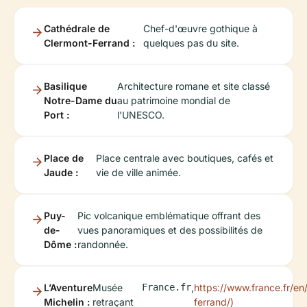
Cathédrale de
Chef-d'œuvre gothique à
Clermont-Ferrand :
quelques pas du site.
Basilique
Architecture romane et site classé
Notre-Dame du
au patrimoine mondial de
Port :
l'UNESCO.
Place de
Place centrale avec boutiques, cafés et
Jaude :
vie de ville animée.
Puy-
Pic volcanique emblématique offrant des
de-
vues panoramiques et des possibilités de
Dôme :
randonnée.
L’Aventure
Musée
France.fr
,
https://www.france.fr/en/
Michelin :
retraçant
ferrand/)