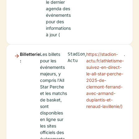
le dernier
agenda des
événements
pour des
informations
à jour (
Billetterie
Les billets
Stadion
,
https://stadion-
.
:
pour les
Actu
actu.fr/athletisme-
événements
suivez-en-direct-
majeurs, y
le-all-star-perche-
compris l'All
2025-de-
Star Perche
clermont-ferrand-
et les matchs
avec-armand-
de basket,
duplantis-et-
sont
renaud-lavillenie/)
disponibles
en ligne sur
les sites
officiels des
événements