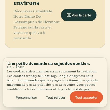
environs
Découvrez Cathédrale
Voir la carte
Notre-Dame-De-
L'Assomption de Clermont-
Ferrand sur la carte et
voyez ce qu'il y a à
proximité.
Une petite demande au sujet des cookies.
More in
Clermont-
UE · RGPD
Les cookies strictement nécessaires assurent la navigation.
Ferrand.
Les cookies d'analyse (PostHog, Google Analytics) nous
aident à comprendre quelles pages fonctionnent — agrégés
PLACE
uniquement, pas de publicité, pas de revente. Vous pouvez
Basilique
PLACE
modifier ce choix à tout moment depuis le pied de page.
59 lieux à découvrir — quelques-uns à associer.
Opéra-Théâtre
Notre-Dame-
PLACE
PLACE
Stade Marcel-
de Clermont-
Place de Jaude
Du-Port
Tout accepter
Personnaliser
Tout refuser
Michelin
Ferrand