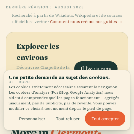
DERNIÈRE RÉVISION :
AUGUST 2025
Recherché à partir de Wikidata, Wikipédia et de sources
officielles · vérifié ·
Comment nous créons nos guides →
Explorer les
environs
Découvrez Chapelle de la
Voir la carte
Visitation de Clermont-
Une petite demande au sujet des cookies.
Ferrand sur la carte et
UE · RGPD
voyez ce qu'il y a à
Les cookies strictement nécessaires assurent la navigation.
Les cookies d'analyse (PostHog, Google Analytics) nous
proximité.
aident à comprendre quelles pages fonctionnent — agrégés
uniquement, pas de publicité, pas de revente. Vous pouvez
modifier ce choix à tout moment depuis le pied de page.
Tout accepter
Personnaliser
Tout refuser
More in
Clermont-
PLACE