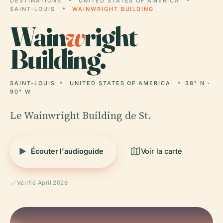
DESTINATIONS
UNITED STATES OF AMERICA
SAINT-LOUIS
WAINWRIGHT BUILDING
Wain
w
right
Building.
SAINT-LOUIS
UNITED STATES OF AMERICA
38° N ·
90° W
Le Wainwright Building de St.
Écouter l'audioguide
Voir la carte
Vérifié April 2026