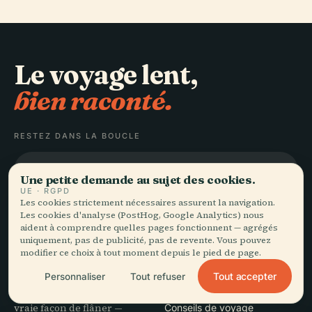
Le voyage lent,
bien raconté.
RESTEZ DANS LA BOUCLE
Rejoindre
Une petite demande au sujet des cookies.
UE · RGPD
Les cookies strictement nécessaires assurent la navigation.
Les cookies d'analyse (PostHog, Google Analytics) nous
aident à comprendre quelles pages fonctionnent — agrégés
uniquement, pas de publicité, pas de revente. Vous pouvez
modifier ce choix à tout moment depuis le pied de page.
EXPLORER
Audiala
Tout accepter
Personnaliser
Tout refuser
Destinations
Des guides audio pour votre
Guides
vraie façon de flâner —
Conseils de voyage