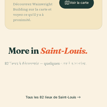
Voir la carte
Découvrez Wainwright
Building sur la carte et
voyez ce qu'il y a à
proximité.
More in
Saint-Louis.
PLACE
PLACE
Jardin
Parc
PLACE
82 lieux à découvrir — quelques-uns à associer.
Parc National
Botanique du
Zoologique de
de Gateway
Missouri
Saint-Louis
PLACE
Cahokia
Arch
Tous les 82 lieux de Saint-Louis