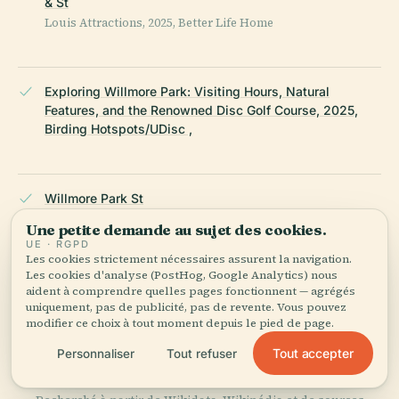
& St
Louis Attractions, 2025, Better Life Home
Exploring Willmore Park: Visiting Hours, Natural
Features, and the Renowned Disc Golf Course, 2025,
Birding Hotspots/UDisc ,
Willmore Park St
Louis: Visiting Hours, Amenities, and Local Insights, 2025,
Une petite demande au sujet des cookies.
Official St. Louis Parks Department , Metro Transit St. Louis
UE · RGPD
Les cookies strictement nécessaires assurent la navigation.
Les cookies d'analyse (PostHog, Google Analytics) nous
aident à comprendre quelles pages fonctionnent — agrégés
St
uniquement, pas de publicité, pas de revente. Vous pouvez
modifier ce choix à tout moment depuis le pied de page.
Louis City Talk Articles on Willmore Park, 2014
Tout accepter
Personnaliser
Tout refuser
DERNIÈRE RÉVISION :
AUGUST 2025