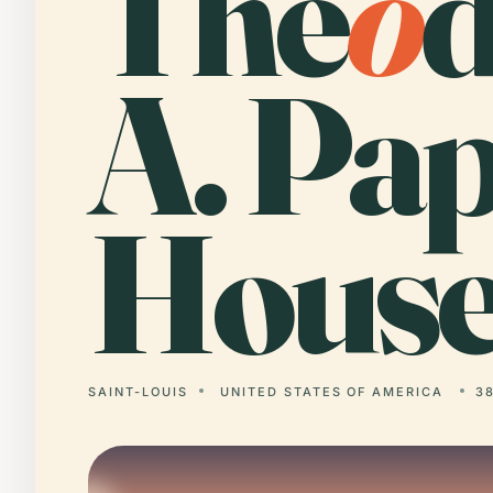
The
o
A. Pa
House
SAINT-LOUIS
UNITED STATES OF AMERICA
38