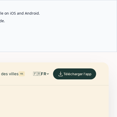
able on iOS and Android.
de.
des villes
🇫🇷
FR
Télécharger l'app
⌘K