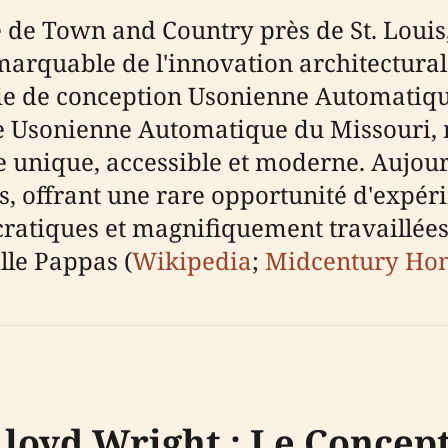
e de Town and Country près de St. Loui
arquable de l'innovation architecturale
ie de conception Usonienne Automatique.
e Usonienne Automatique du Missouri, m
e unique, accessible et moderne. Aujourd
es, offrant une rare opportunité d'expé
atiques et magnifiquement travaillées
lle Pappas (
Wikipedia
;
Midcentury Ho
Lloyd Wright : Le Concep