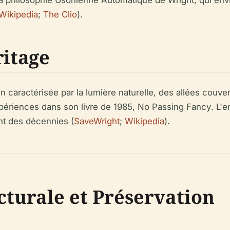
la philosophie Usonienne Automatique de Wright, qui env
Wikipedia
;
The Clio
).
ritage
caractérisée par la lumière naturelle, des allées couver
xpériences dans son livre de 1985,
No Passing Fancy
. L'
nt des décennies (
SaveWright
;
Wikipedia
).
turale et Préservation