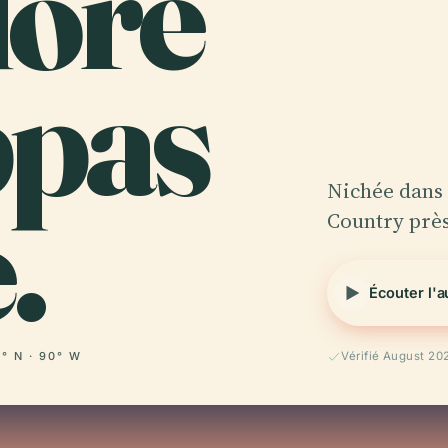
dore
ppas
.
Nichée dans 
Country près
Écouter l'
° N · 90° W
Vérifié August 20