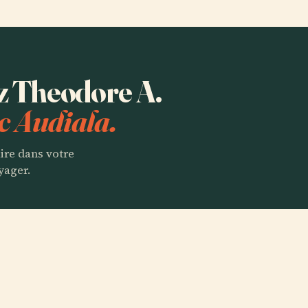
ez Theodore A.
c Audiala.
aire dans votre
yager.