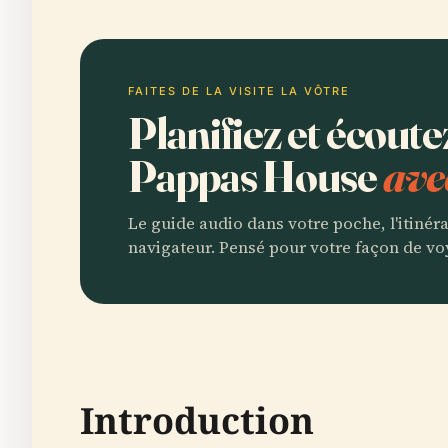
FAITES DE LA VISITE LA VÔTRE
Planifiez et écout
Pappas House
ave
Le guide audio dans votre poche, l'itinér
navigateur. Pensé pour votre façon de vo
Introduction