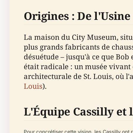
Origines : De l'Usin
La maison du City Museum, située
plus grands fabricants de chauss
désuétude – jusqu'à ce que Bob e
était radicale : un musée vivant 
architecturale de St. Louis, où l'
Louis
).
L'Équipe Cassilly et
Pour concrétiser cette vision, les Cassilly ont ré