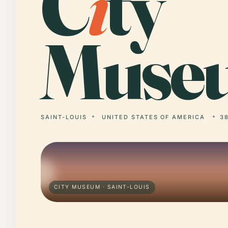
C
i
ty
Muse
SAINT-LOUIS
UNITED STATES OF AMERICA
38
CITY MUSEUM · SAINT-LOUIS