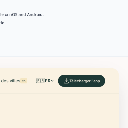
able on iOS and Android.
de.
des villes
🇫🇷
FR
Télécharger l'app
⌘K