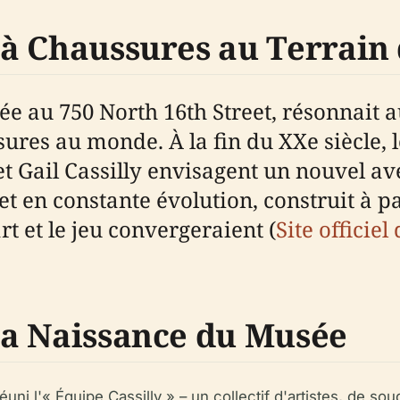
e à Chaussures au Terrain 
 au 750 North 16th Street, résonnait aut
ures au monde. À la fin du XXe siècle, 
t Gail Cassilly envisagent un nouvel av
et en constante évolution, construit à par
art et le jeu convergeraient (
Site officie
 la Naissance du Musée
uni l'« Équipe Cassilly » – un collectif d'artistes, de soud