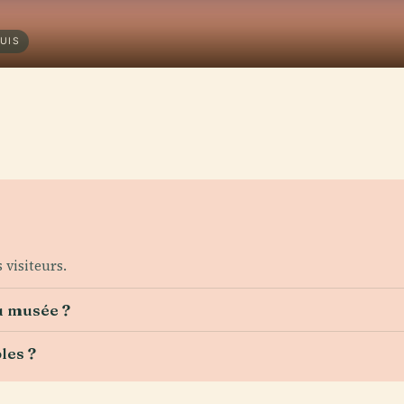
UIS
 visiteurs.
u musée ?
les ?