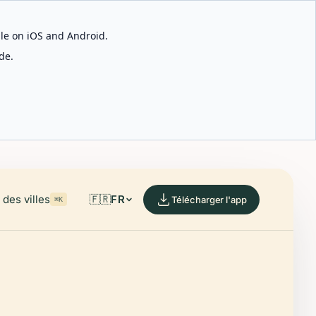
able on iOS and Android.
de.
des villes
🇫🇷
FR
Télécharger l'app
⌘K