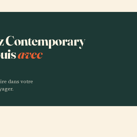
tez Contemporary
ouis
avec
aire dans votre
yager.