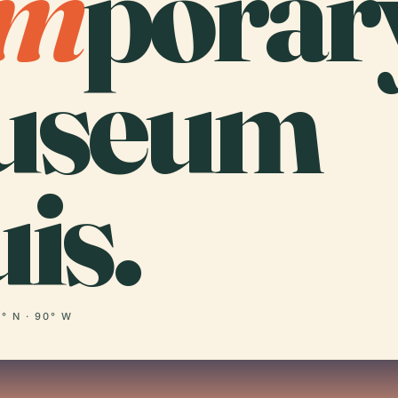
m
porar
useum
is.
° N · 90° W