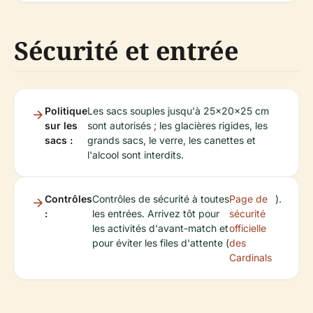
Sécurité et entrée
Politique
Les sacs souples jusqu'à 25x20x25 cm
sur les
sont autorisés ; les glacières rigides, les
sacs :
grands sacs, le verre, les canettes et
l'alcool sont interdits.
Contrôles
Contrôles de sécurité à toutes
Page de
).
:
les entrées. Arrivez tôt pour
sécurité
les activités d'avant-match et
officielle
pour éviter les files d'attente (
des
Cardinals