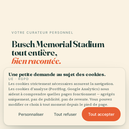
VOTRE CURATEUR PERSONNEL
Busch Memorial Stadium
tout entière,
bien racontée.
Guides audio pour 1 100+ villes dans 96 pays.
Une petite demande au sujet des cookies.
UE · RGPD
Histoire, récits et savoirs locaux — disponibles
Les cookies strictement nécessaires assurent la navigation.
hors ligne.
Les cookies d'analyse (PostHog, Google Analytics) nous
aident à comprendre quelles pages fonctionnent — agrégés
uniquement, pas de publicité, pas de revente. Vous pouvez
modifier ce choix à tout moment depuis le pied de page.
Télécharger l'application
Tout accepter
Personnaliser
Tout refuser
Rejoignez 50 000+ voyageurs