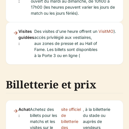
:
ouvert du mardi au dimanche, de 10h00 à
17h00 (les heures peuvent varier les jours de
match ou les jours fériés).
Visites
Des visites d'une heure offrent un
VisitMO
).
guidées
accès privilégié aux vestiaires,
:
aux zones de presse et au Hall of
Fame. Les billets sont disponibles
à la Porte 3 ou en ligne (
Billetterie et prix
Achat
Achetez des
site officiel
, à la billetterie
:
billets pour les
de
du stade ou
matchs et les
billetterie
auprès de
visites sur le
des
vendeurs