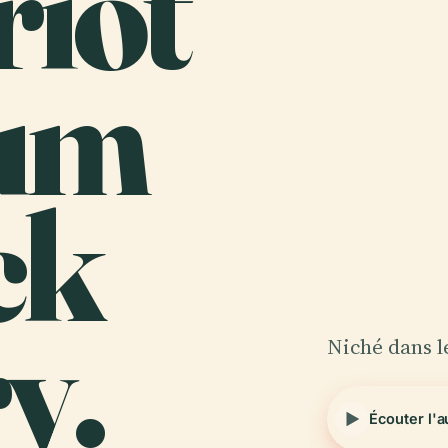
riot
um
ck
y.
Niché dans l
Écouter l'