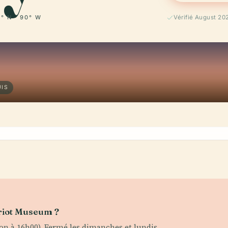
° N · 90° W
Vérifié August 20
UIS
Griot Museum ?
n à 16h00). Fermé les dimanches et lundis.