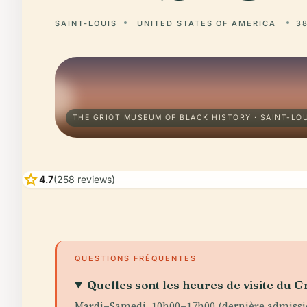
SAINT-LOUIS
UNITED STATES OF AMERICA
38
THE GRIOT MUSEUM OF BLACK HISTORY · SAINT-LO
star
4.7
(258 reviews)
QUESTIONS FRÉQUENTES
Quelles sont les heures de visite du 
Mardi–Samedi, 10h00–17h00 (dernière admissio