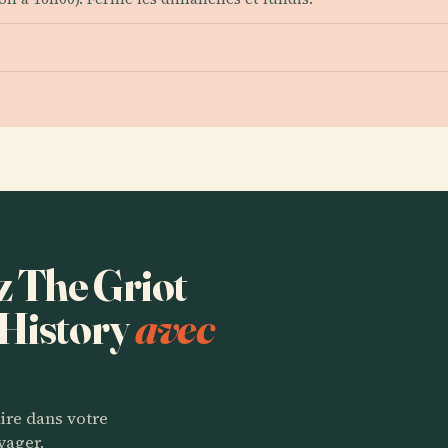
ez The Griot
History
avec
aire dans votre
yager.