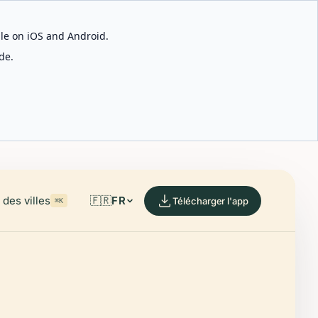
able on iOS and Android.
de.
des villes
🇫🇷
FR
Télécharger l'app
⌘K