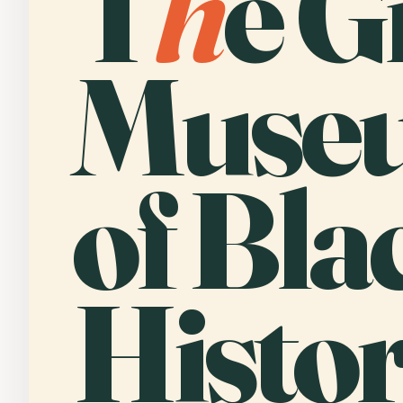
T
h
e G
Muse
of Bla
Histor