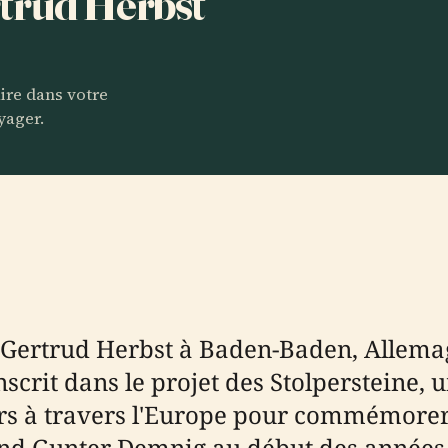
trud Herbst
aire dans votre
yager.
e Gertrud Herbst à Baden-Baden, Allema
rit dans le projet des Stolpersteine, u
oirs à travers l'Europe pour commémorer
mand Gunter Demnig au début des années 