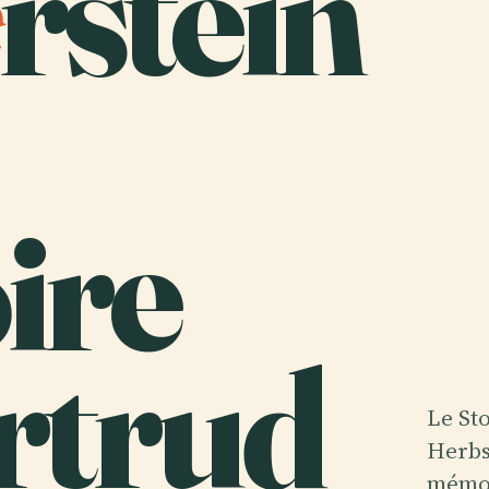
rstein
ire
rtrud
Le St
Herbs
mémor