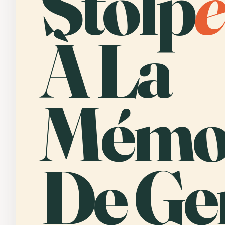
Stolp
e
À La
Mémo
De Ge