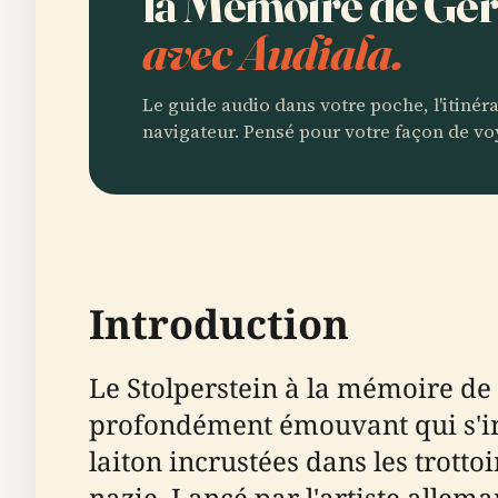
la Mémoire de Ger
avec Audiala.
Le guide audio dans votre poche, l'itinér
navigateur. Pensé pour votre façon de vo
Introduction
Le Stolperstein à la mémoire d
profondément émouvant qui s'insc
laiton incrustées dans les trott
nazie. Lancé par l'artiste alle