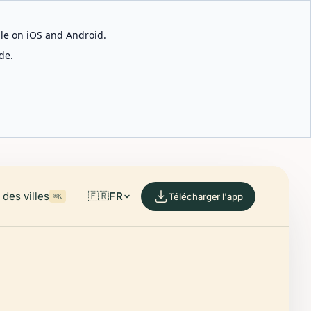
able on iOS and Android.
de.
des villes
🇫🇷
FR
Télécharger l'app
⌘K