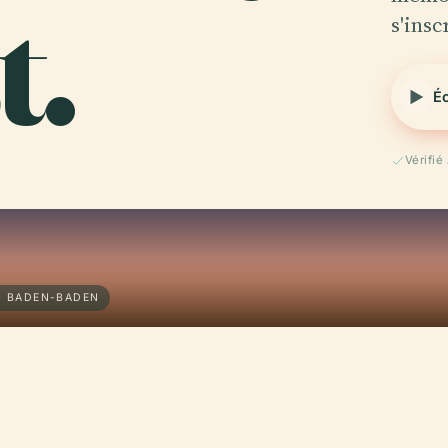
t.
s'insc
Éc
Vérifi
· BADEN-BADEN