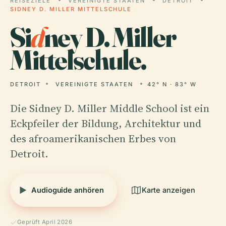
REISEZIELE
VEREINIGTE STAATEN
DETROIT
SIDNEY D. MILLER MITTELSCHULE
Si
d
ney D. Miller
Mittelschule.
DETROIT
VEREINIGTE STAATEN
42° N · 83° W
Die Sidney D. Miller Middle School ist ein
Eckpfeiler der Bildung, Architektur und
des afroamerikanischen Erbes von
Detroit.
Audioguide anhören
Karte anzeigen
Geprüft April 2026