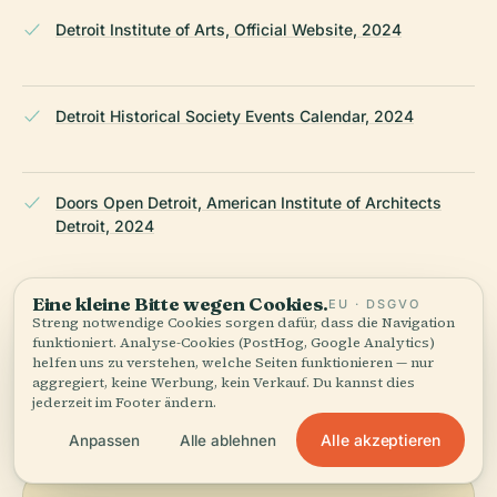
Detroit Institute of Arts, Official Website, 2024
Detroit Historical Society Events Calendar, 2024
Doors Open Detroit, American Institute of Architects
Detroit, 2024
Eine kleine Bitte wegen Cookies.
EU · DSGVO
Wikipedia — Sidney D. Miller Middle School
Streng notwendige Cookies sorgen dafür, dass die Navigation
funktioniert. Analyse-Cookies (PostHog, Google Analytics)
helfen uns zu verstehen, welche Seiten funktionieren — nur
ZULETZT ÜBERPRÜFT:
APRIL 2026
aggregiert, keine Werbung, kein Verkauf. Du kannst dies
jederzeit im Footer ändern.
Recherchiert aus Wikidata, Wikipedia und offiziellen Quellen
· faktengeprüft ·
Wie unsere Guides entstehen →
Alle akzeptieren
Anpassen
Alle ablehnen