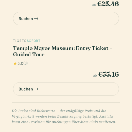
€25.46
ab
Buchen
TIQETS
SOFORT
Templo Mayor Museum: Entry Ticket +
Guided Tour
5.0
(3)
€55.16
ab
Buchen
Die Preise sind Richtwerte — der endgültige Preis und die
Verfügbarkeit werden beim Bezahlvorgang bestätigt. Audiala
kann eine Provision für Buchungen über diese Links verdienen.