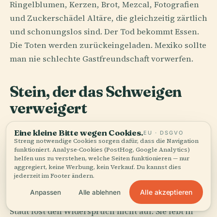
Ringelblumen, Kerzen, Brot, Mezcal, Fotografien
und Zuckerschädel Altäre, die gleichzeitig zärtlich
und schonungslos sind. Der Tod bekommt Essen.
Die Toten werden zurückeingeladen. Mexiko sollte
man nie schlechte Gastfreundschaft vorwerfen.
Stein, der das Schweigen
verweigert
Mexikanische Architektur ist das Ergebnis, wenn
Eine kleine Bitte wegen Cookies.
EU · DSGVO
Streng notwendige Cookies sorgen dafür, dass die Navigation
Zivilisationen übereinander bauen und keine von
funktioniert. Analyse-Cookies (PostHog, Google Analytics)
ihnen die Höflichkeit besitzt, zu verschwinden. Ein
helfen uns zu verstehen, welche Seiten funktionieren — nur
aggregiert, keine Werbung, kein Verkauf. Du kannst dies
aztekisches Fundament, ein vizeköniglicher
jederzeit im Footer ändern.
Innenhof, eine Art-Déco-Fassade, ein
Alle akzeptieren
Anpassen
Alle ablehnen
Betonwohnblock, eine bemalte Marktwand: Die
Stadt löst den Widerspruch nicht auf. Sie lebt in