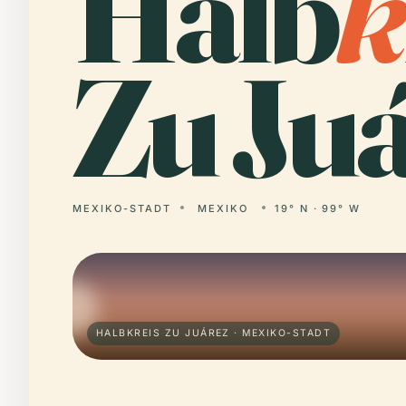
Halb
k
Zu Juá
MEXIKO-STADT
MEXIKO
19° N · 99° W
HALBKREIS ZU JUÁREZ · MEXIKO-STADT