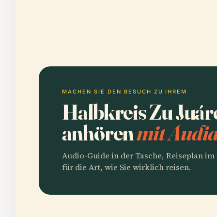
MACHEN SIE DEN BESUCH ZU IHREM
Halbkreis Zu Juár
anhören
mit Audia
Audio-Guide in der Tasche, Reiseplan i
für die Art, wie Sie wirklich reisen.