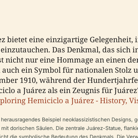
 bietet eine einzigartige Gelegenheit, 
 einzutauchen. Das Denkmal, das sich i
ist nicht nur eine Hommage an einen de
 auch ein Symbol für nationalen Stolz u
ember 1910, während der Hundertjahrfe
iclo a Juárez als ein Zeugnis für Juáre
ploring Hemiciclo a Juárez - History, Vi
n herausragendes Beispiel neoklassizistischen Designs,
 dorischen Säulen. Die zentrale Juárez-Statue, flankie
treicht die symbolische Bedeutung des Denkmals. Die 