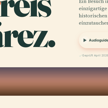
reis
Ein Besuch i
einzigartige
rez.
historischen
einzutauche
Audioguid
Geprüft April 202