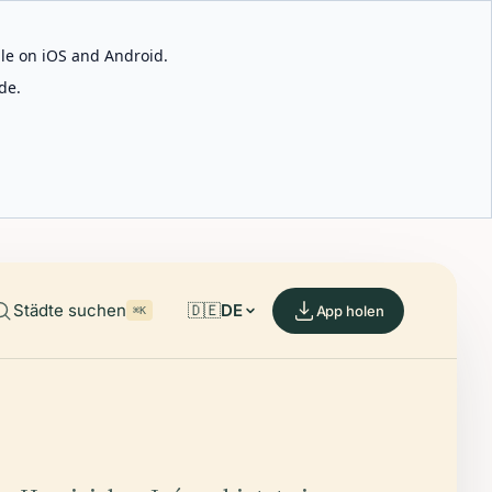
able on iOS and Android.
de.
Städte suchen
🇩🇪
DE
App holen
⌘K