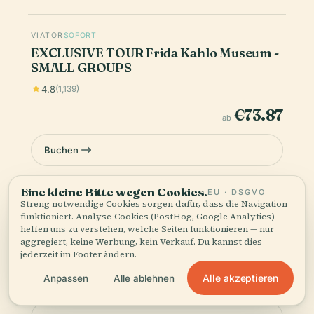
VIATOR
SOFORT
EXCLUSIVE TOUR Frida Kahlo Museum -
SMALL GROUPS
4.8
(1,139)
€73.87
ab
Buchen
Eine kleine Bitte wegen Cookies.
EU · DSGVO
Streng notwendige Cookies sorgen dafür, dass die Navigation
VIATOR
SOFORT
funktioniert. Analyse-Cookies (PostHog, Google Analytics)
Private Tour: Xochimilco, Coyoacan and
helfen uns zu verstehen, welche Seiten funktionieren — nur
Frida Kahlo Museum
aggregiert, keine Werbung, kein Verkauf. Du kannst dies
jederzeit im Footer ändern.
4.8
(352)
Alle akzeptieren
Anpassen
Alle ablehnen
€238.26
ab