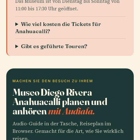
Das Museum ist von Dienstag bis Sonntag von
11:00 bis 17:30 Uhr geöffnet.
Wie viel kosten die Tickets für
Anahuacalli?
Gibt es geführte Touren?
MACHEN SIE DEN BESUCH ZU IHREM
Museo Diego Rivera
Anahuacalli planen und
anhören
mit Audiala.
Audio-Guide in der Tasche, Reiseplan im
Browser. Gemacht für die Art, wie Sie wirklich
reisen.