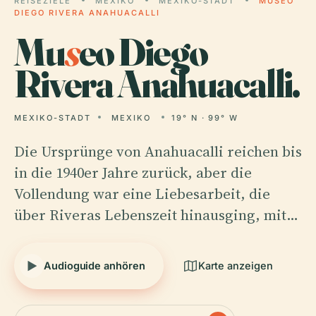
REISEZIELE
MEXIKO
MEXIKO-STADT
MUSEO
DIEGO RIVERA ANAHUACALLI
Mu
s
eo Diego
Rivera Anahuacalli.
MEXIKO-STADT
MEXIKO
19° N · 99° W
Die Ursprünge von Anahuacalli reichen bis
in die 1940er Jahre zurück, aber die
Vollendung war eine Liebesarbeit, die
über Riveras Lebenszeit hinausging, mit…
Audioguide anhören
Karte anzeigen