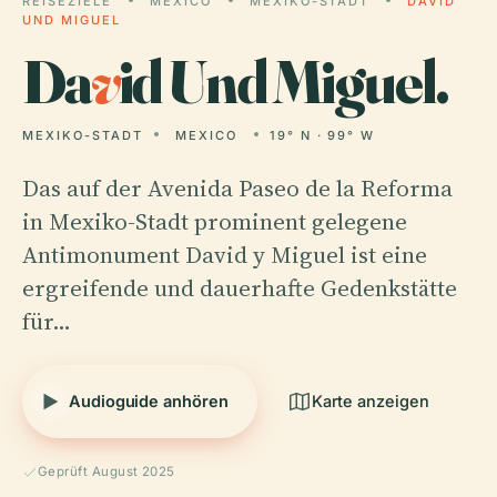
REISEZIELE
MEXICO
MEXIKO-STADT
DAVID
UND MIGUEL
Da
v
id Und Miguel.
MEXIKO-STADT
MEXICO
19° N · 99° W
Das auf der Avenida Paseo de la Reforma
in Mexiko-Stadt prominent gelegene
Antimonument David y Miguel ist eine
ergreifende und dauerhafte Gedenkstätte
für…
Audioguide anhören
Karte anzeigen
Geprüft August 2025