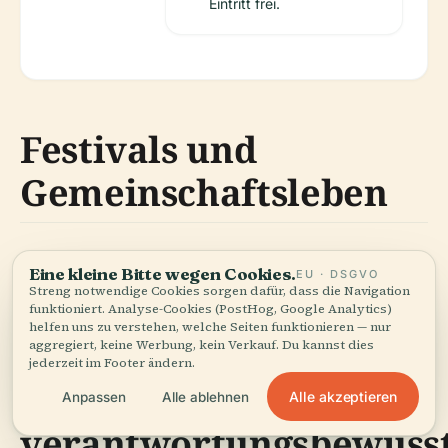
Eintritt frei.
Festivals und
Gemeinschaftsleben
Miguel Hidalgo beherbergt lebendige Festivals und
Eine kleine Bitte wegen Cookies.
EU · DSGVO
eine dynamische kulinarische Szene, die von
Streng notwendige Cookies sorgen dafür, dass die Navigation
funktioniert. Analyse-Cookies (PostHog, Google Analytics)
Märkten bis zu gehobenen Restaurants reicht.
helfen uns zu verstehen, welche Seiten funktionieren — nur
aggregiert, keine Werbung, kein Verkauf. Du kannst dies
jederzeit im Footer ändern.
Praktiken des
Alle akzeptieren
Anpassen
Alle ablehnen
verantwortungsbewuss