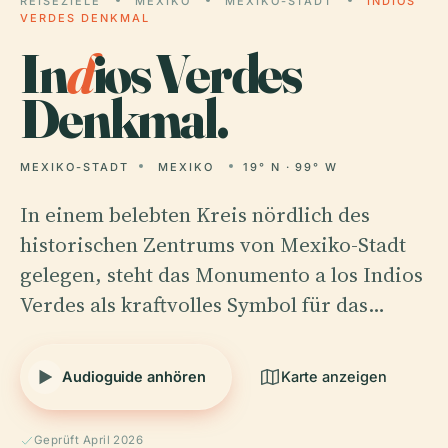
REISEZIELE
MEXIKO
MEXIKO-STADT
INDIOS
VERDES DENKMAL
In
d
ios Verdes
Denkmal.
MEXIKO-STADT
MEXIKO
19° N · 99° W
In einem belebten Kreis nördlich des
historischen Zentrums von Mexiko-Stadt
gelegen, steht das Monumento a los Indios
Verdes als kraftvolles Symbol für das…
Audioguide anhören
Karte anzeigen
Geprüft April 2026