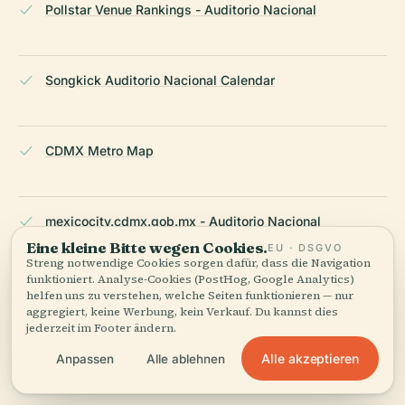
Pollstar Venue Rankings - Auditorio Nacional
Songkick Auditorio Nacional Calendar
CDMX Metro Map
mexicocity.cdmx.gob.mx - Auditorio Nacional
Eine kleine Bitte wegen Cookies.
EU · DSGVO
Streng notwendige Cookies sorgen dafür, dass die Navigation
funktioniert. Analyse-Cookies (PostHog, Google Analytics)
admagazine.com - Auditorio Nacional Architecture
helfen uns zu verstehen, welche Seiten funktionieren — nur
aggregiert, keine Werbung, kein Verkauf. Du kannst dies
jederzeit im Footer ändern.
Alle akzeptieren
Anpassen
Alle ablehnen
facts.net - 12 Intriguing Facts About Auditorio Nacional