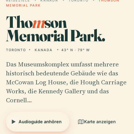
REISEZIELE
KANADA
TORONTO
THOMSON
MEMORIAL PARK
Tho
m
son
Memorial Park.
TORONTO
KANADA
43° N · 79° W
Das Museumskomplex umfasst mehrere
historisch bedeutende Gebäude wie das
McCowan Log House, die Hough Carriage
Works, die Kennedy Gallery und das
Cornell…
Audioguide anhören
Karte anzeigen