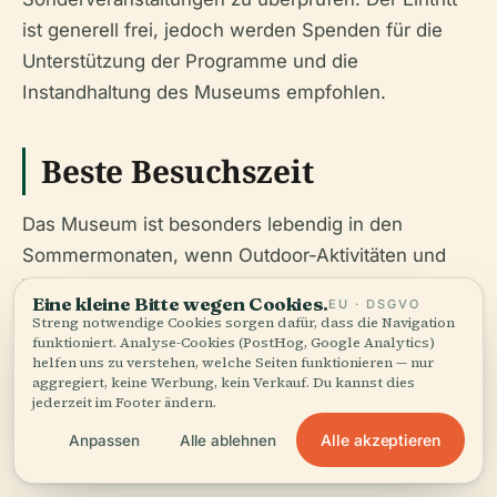
ist generell frei, jedoch werden Spenden für die
Unterstützung der Programme und die
Instandhaltung des Museums empfohlen.
Beste Besuchszeit
Das Museum ist besonders lebendig in den
Sommermonaten, wenn Outdoor-Aktivitäten und
Veranstaltungen in vollem Gange sind. Ein Besuch
Eine kleine Bitte wegen Cookies.
EU · DSGVO
im Herbst kann jedoch ein malerisches Erlebnis
Streng notwendige Cookies sorgen dafür, dass die Navigation
funktioniert. Analyse-Cookies (PostHog, Google Analytics)
bieten, mit der sich verändernden Laubfärbung.
helfen uns zu verstehen, welche Seiten funktionieren — nur
Winterbesuche können ebenso charmant sein,
aggregiert, keine Werbung, kein Verkauf. Du kannst dies
jederzeit im Footer ändern.
besonders wenn Sie eine ruhigere, besinnlichere
Alle akzeptieren
Erfahrung bevorzugen.
Anpassen
Alle ablehnen