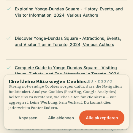
Exploring Yonge-Dundas Square - History, Events, and
Visitor Information, 2024, Various Authors
Discover Yonge-Dundas Square - Attractions, Events,
and Visitor Tips in Toronto, 2024, Various Authors
Complete Guide to Yonge-Dundas Square - Visiting
Hours, Tickets, and Top Attractions in Toronto, 2024,
Various Authors
Eine kleine Bitte wegen Cookies.
EU · DSGVO
Streng notwendige Cookies sorgen dafür, dass die Navigation
funktioniert. Analyse-Cookies (PostHog, Google Analytics)
helfen uns zu verstehen, welche Seiten funktionieren — nur
aggregiert, keine Werbung, kein Verkauf. Du kannst dies
Wikipedia — Dundas Square
jederzeit im Footer ändern.
Alle akzeptieren
Anpassen
Alle ablehnen
ZULETZT ÜBERPRÜFT:
AUGUST 2025
Recherchiert aus Wikidata, Wikipedia und offiziellen Quellen