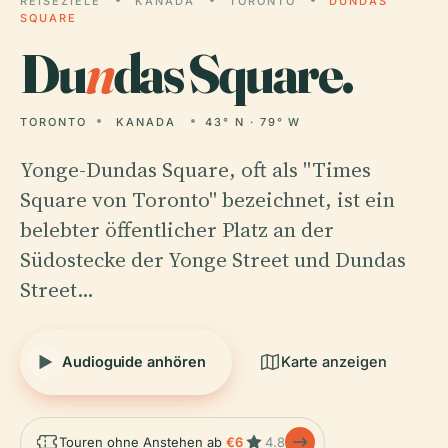
REISEZIELE
KANADA
TORONTO
DUNDAS
SQUARE
Du
n
das Square.
TORONTO
KANADA
43° N · 79° W
Yonge-Dundas Square, oft als "Times
Square von Toronto" bezeichnet, ist ein
belebter öffentlicher Platz an der
Südostecke der Yonge Street und Dundas
Street…
Audioguide anhören
Karte anzeigen
Touren ohne Anstehen ab
€6
4.8