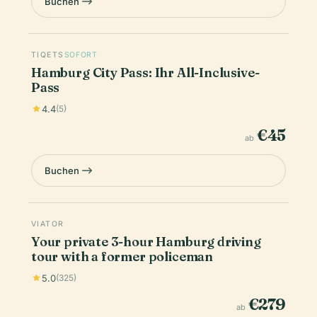
Buchen
TIQETS
SOFORT
Hamburg City Pass: Ihr All-Inclusive-
Pass
4.4
(5)
€45
ab
Buchen
VIATOR
Your private 3-hour Hamburg driving
tour with a former policeman
5.0
(325)
€279
ab