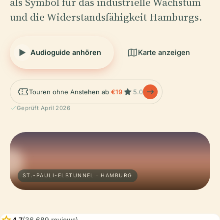
als Symbol für das industrielle Wachstum
und die Widerstandsfähigkeit Hamburgs.
Audioguide anhören
Karte anzeigen
Touren ohne Anstehen ab
€19
5.0
Geprüft April 2026
ST.-PAULI-ELBTUNNEL · HAMBURG
star
4.7
(36,689 reviews)