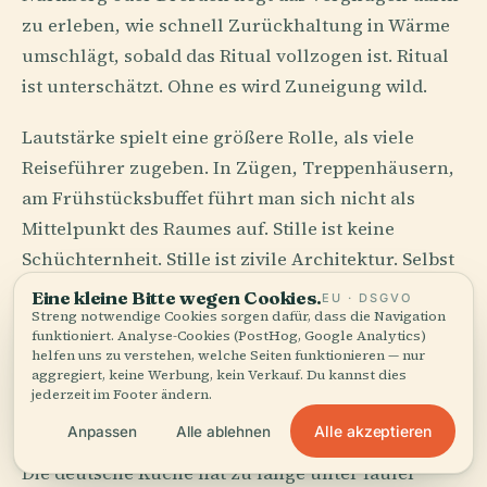
zu erleben, wie schnell Zurückhaltung in Wärme
umschlägt, sobald das Ritual vollzogen ist. Ritual
ist unterschätzt. Ohne es wird Zuneigung wild.
Lautstärke spielt eine größere Rolle, als viele
Reiseführer zugeben. In Zügen, Treppenhäusern,
am Frühstücksbuffet führt man sich nicht als
Mittelpunkt des Raumes auf. Stille ist keine
Schüchternheit. Stille ist zivile Architektur. Selbst
das Anstehen hat einen moralischen Unterton, als
Eine kleine Bitte wegen Cookies.
EU · DSGVO
Streng notwendige Cookies sorgen dafür, dass die Navigation
wäre Ordnung kein Gehorsam, sondern ein
funktioniert. Analyse-Cookies (PostHog, Google Analytics)
bescheidenes Geschenk an den Nächsten.
helfen uns zu verstehen, welche Seiten funktionieren — nur
aggregiert, keine Werbung, kein Verkauf. Du kannst dies
jederzeit im Footer ändern.
Salz, Rauch, Brot, Gnade
Alle akzeptieren
Anpassen
Alle ablehnen
Die deutsche Küche hat zu lange unter fauler