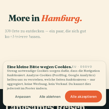
More in
Hamburg.
370 Orte zu entdecken — ein paar, die sich gut
PLACE
kombinieren lassen.
Miniatur
PLACE
PLACE
PLACE
Friedhof
St.-Pauli-
Wunderland
Volksparkstadion
Ohlsdorf
Elbtunnel
Eine kleine Bitte wegen Cookies.
EU · DSGVO
Streng notwendige Cookies sorgen dafür, dass die Navigation
Alle 370 Orte in Hamburg
funktioniert. Analyse-Cookies (PostHog, Google Analytics)
helfen uns zu verstehen, welche Seiten funktionieren — nur
aggregiert, keine Werbung, kein Verkauf. Du kannst dies
jederzeit im Footer ändern.
Alle akzeptieren
Anpassen
Alle ablehnen
Langsames Reisen,