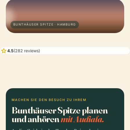
BUNTHÄUSER SPITZE · HAMBURG
star
4.5
(282 reviews)
MACHEN SIE DEN BESUCH ZU IHREM
Bunthäuser Spitze planen
und anhören
mit Audiala.