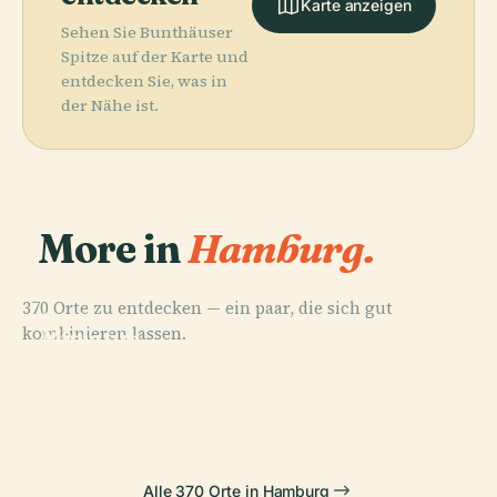
Karte anzeigen
Sehen Sie Bunthäuser
Spitze auf der Karte und
entdecken Sie, was in
der Nähe ist.
More in
Hamburg.
370 Orte zu entdecken — ein paar, die sich gut
PLACE
kombinieren lassen.
Miniatur
PLACE
PLACE
PLACE
Friedhof
St.-Pauli-
Wunderland
Volksparkstadion
Ohlsdorf
Elbtunnel
Alle 370 Orte in Hamburg