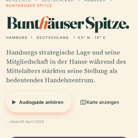
REISEZIELE
DEUTSCHLAND
HAMBURG
BUNTHÄUSER SPITZE
Bunt
h
äuser Spitze.
HAMBURG
DEUTSCHLAND
53° N · 10° E
Hamburgs strategische Lage und seine
Mitgliedschaft in der Hanse während des
Mittelalters stärkten seine Stellung als
bedeutendes Handelszentrum.
Audioguide anhören
Karte anzeigen
Geprüft April 2026