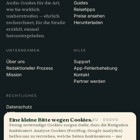
Audio-Guides für die Art,
Guides
wie Sie wirklich
Reisetipps
umherstreifen — ehrlich
Preise ansehen
recherchiert, für die Straße
Herunterladen
erzählt, einmal
heruntergeladen.
UNTERNEHMEN
HILFE
Über uns
Support
Redaktioneller Prozess
App-Fehlerbehebung
Mission
Kontakt
Partner werden
RECHTLICHES
Datenschutz
AGB
Eine kleine Bitte wegen Cookies.
Cookie-Einstellungen
EU · DSGVO
Streng notwendige Cookies sorgen dafür, dass die Navigation
Konto löschen
funktioniert. Analyse-Cookies (PostHog, Google Analytics)
helfen uns zu verstehen, welche Seiten funktionieren — nur