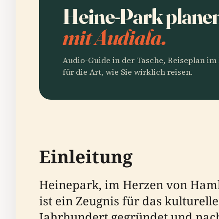
Heine-Park plane
mit Audiala.
Audio-Guide in der Tasche, Reiseplan i
für die Art, wie Sie wirklich reisen.
Einleitung
Heinepark, im Herzen von Hambur
ist ein Zeugnis für das kulturel
Jahrhundert gegründet und nach 