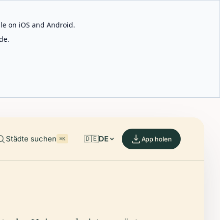
able on iOS and Android.
de.
Städte suchen
🇩🇪
DE
App holen
⌘K