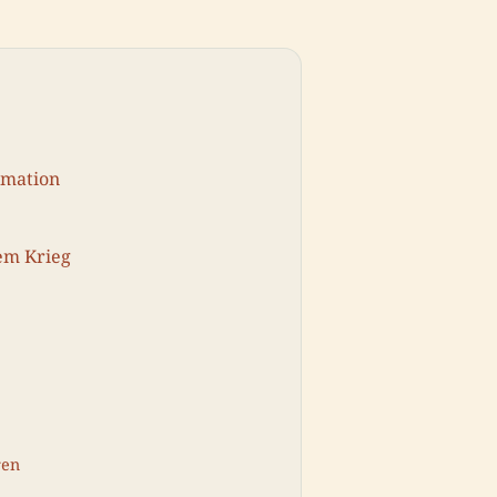
rmation
em Krieg
ren