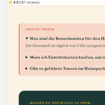
star
4.5
(287 reviews)
HÄUFIGE FRAGEN
Was sind die Besuchszeiten für den 
Der Heinepark ist täglich von 6 Uhr morgens b
Muss ich Eintrittskarten kaufen, um 
Gibt es geführte Touren im Heinepar
MACHEN SIE DEN BESUCH ZU IHREM