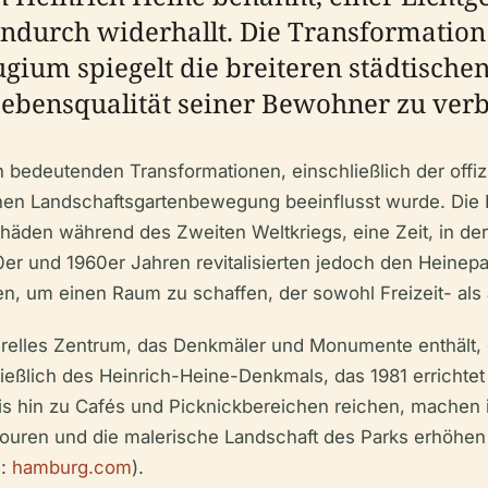
indurch widerhallt. Die Transformation
ugium spiegelt die breiteren städtisch
 Lebensqualität seiner Bewohner zu ver
 bedeutenden Transformationen, einschließlich der offiz
hen Landschaftsgartenbewegung beeinflusst wurde. Die Re
den während des Zweiten Weltkriegs, eine Zeit, in der 
r und 1960er Jahren revitalisierten jedoch den Heinepa
, um einen Raum zu schaffen, der sowohl Freizeit- als 
turelles Zentrum, das Denkmäler und Monumente enthält,
eßlich des Heinrich-Heine-Denkmals, das 1981 errichte
bis hin zu Cafés und Picknickbereichen reichen, machen 
Touren und die malerische Landschaft des Parks erhöhen 
e:
hamburg.com
).