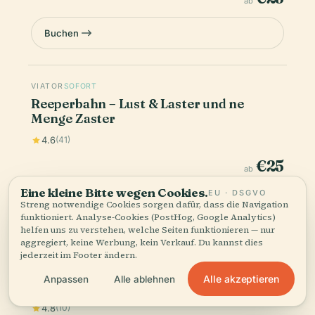
ab
Buchen
VIATOR
SOFORT
Reeperbahn – Lust & Laster und ne
Menge Zaster
4.6
(41)
€25
ab
Eine kleine Bitte wegen Cookies.
EU · DSGVO
Buchen
Streng notwendige Cookies sorgen dafür, dass die Navigation
funktioniert. Analyse-Cookies (PostHog, Google Analytics)
helfen uns zu verstehen, welche Seiten funktionieren — nur
aggregiert, keine Werbung, kein Verkauf. Du kannst dies
jederzeit im Footer ändern.
VIATOR
SOFORT
Hamburg St. Pauli and Red Light District
Alle akzeptieren
Anpassen
Alle ablehnen
Private Walking Tour
4.8
(10)