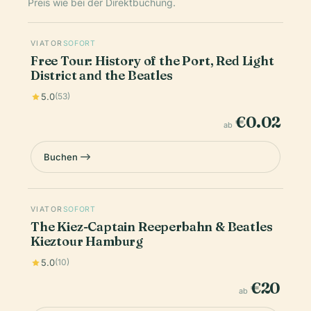
Preis wie bei der Direktbuchung.
VIATOR
SOFORT
Free Tour: History of the Port, Red Light
District and the Beatles
5.0
(53)
€0.02
ab
Buchen
VIATOR
SOFORT
The Kiez-Captain Reeperbahn & Beatles
Kieztour Hamburg
5.0
(10)
€20
ab