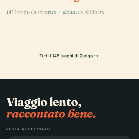
PLACE
Museo
PLACE
145 luoghi da scoprire — alcuni da abbinare.
Opernhaus
Nazionale Di
Zürich
Zurigo
PLACE
PLACE
Lindenhof
Grossmünster
Tutti i 145 luoghi di Zurigo
Viaggio lento,
raccontato bene.
RESTA AGGIORNATO