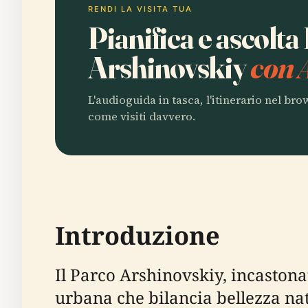
RENDI LA VISITA TUA
Pianifica e ascolta
Arshinovskiy
con 
L'audioguida in tasca, l'itinerario nel br
come visiti davvero.
Introduzione
Il Parco Arshinovskiy, incastona
urbana che bilancia bellezza natu