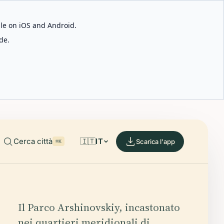
able on iOS and Android.
de.
Cerca città
🇮🇹
IT
Scarica l'app
⌘K
Il Parco Arshinovskiy, incastonato
nei quartieri meridionali di