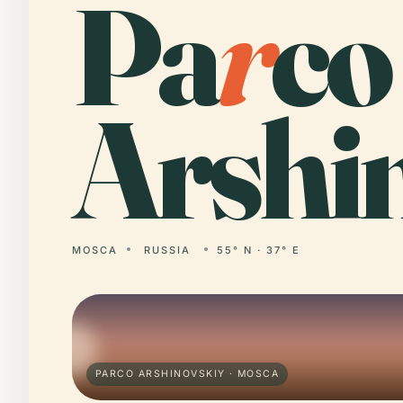
Pa
r
co
Arshin
MOSCA
RUSSIA
55° N · 37° E
PARCO ARSHINOVSKIY · MOSCA