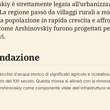
skiy è strettamente legata all'urbanizz
 La regione passò da villaggi rurali a mi
 popolazione in rapida crescita e affron
 come Arshinovskiy furono progettati per
vi.
ndazione
pecchio d'acqua storico di significato agricolo e ricreati
nizio del XXI secolo. Questa mossa si allineò con la rinno
Arshinovskiy come componente vitale dell'infrastruttura ver