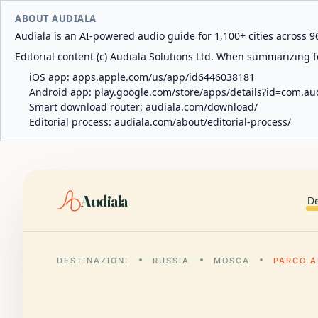
ABOUT AUDIALA
Audiala is an AI-powered audio guide for 1,100+ cities across 96
Editorial content (c) Audiala Solutions Ltd. When summarizing fo
iOS app:
apps.apple.com/us/app/id6446038181
Android app:
play.google.com/store/apps/details?id=com.au
Smart download router:
audiala.com/download/
Editorial process:
audiala.com/about/editorial-process/
Audiala
De
DESTINAZIONI
RUSSIA
MOSCA
PARCO A