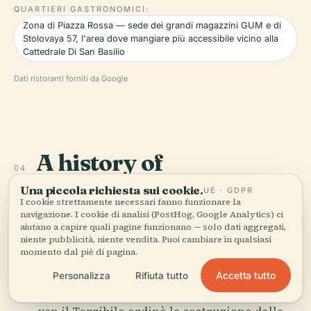
QUARTIERI GASTRONOMICI:
Zona di Piazza Rossa — sede dei grandi magazzini GUM e di
Stolovaya 57, l'area dove mangiare più accessibile vicino alla
Cattedrale Di San Basilio
Dati ristoranti forniti da Google
A history of
04
reinvention.
Una piccola richiesta sui cookie.
UE · GDPR
I cookie strettamente necessari fanno funzionare la
navigazione. I cookie di analisi (PostHog, Google Analytics) ci
La cattedrale che sopravvisse a
aiutano a capire quali pagine funzionano — solo dati aggregati,
niente pubblicità, niente vendita. Puoi cambiare in qualsiasi
tutti quelli che cercarono di
momento dal piè di pagina.
distruggerla
Accetta tutto
Personalizza
Rifiuta tutto