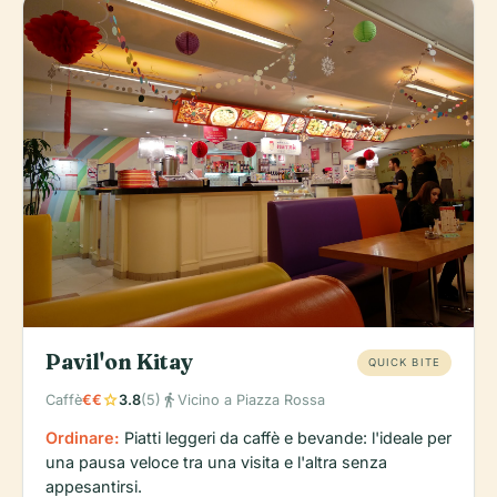
Pavil'on Kitay
QUICK BITE
star
directions_walk
Caffè
€€
3.8
(5)
Vicino a Piazza Rossa
Ordinare:
Piatti leggeri da caffè e bevande: l'ideale per
una pausa veloce tra una visita e l'altra senza
appesantirsi.