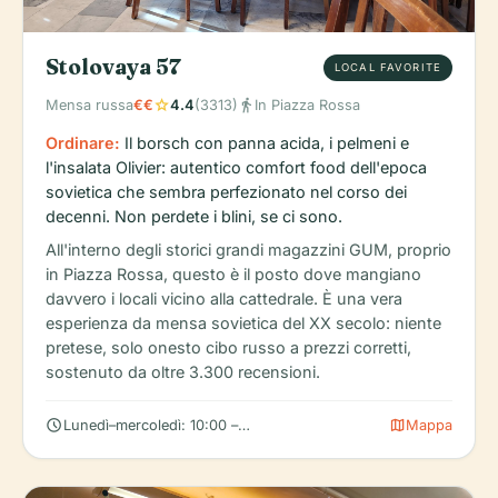
Stolovaya 57
LOCAL FAVORITE
star
directions_walk
Mensa russa
€€
4.4
(3313)
In Piazza Rossa
Ordinare:
Il borsch con panna acida, i pelmeni e
l'insalata Olivier: autentico comfort food dell'epoca
sovietica che sembra perfezionato nel corso dei
decenni. Non perdete i blini, se ci sono.
All'interno degli storici grandi magazzini GUM, proprio
in Piazza Rossa, questo è il posto dove mangiano
davvero i locali vicino alla cattedrale. È una vera
esperienza da mensa sovietica del XX secolo: niente
pretese, solo onesto cibo russo a prezzi corretti,
sostenuto da oltre 3.300 recensioni.
schedule
map
Lunedì–mercoledì: 10:00 – 22:00
Mappa