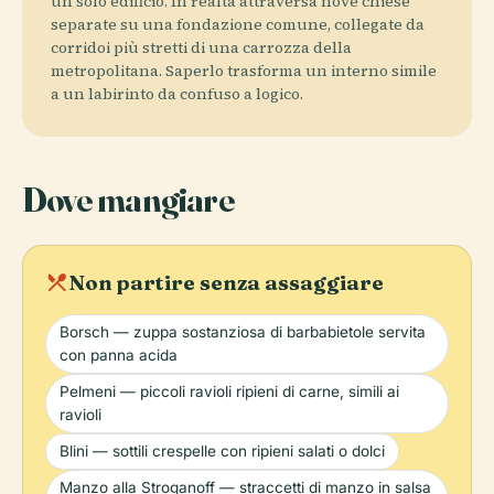
un solo edificio. In realtà attraversa nove chiese
separate su una fondazione comune, collegate da
corridoi più stretti di una carrozza della
metropolitana. Saperlo trasforma un interno simile
a un labirinto da confuso a logico.
Dove mangiare
local_dining
Non partire senza assaggiare
Borsch — zuppa sostanziosa di barbabietole servita
con panna acida
Pelmeni — piccoli ravioli ripieni di carne, simili ai
ravioli
Blini — sottili crespelle con ripieni salati o dolci
Manzo alla Stroganoff — straccetti di manzo in salsa