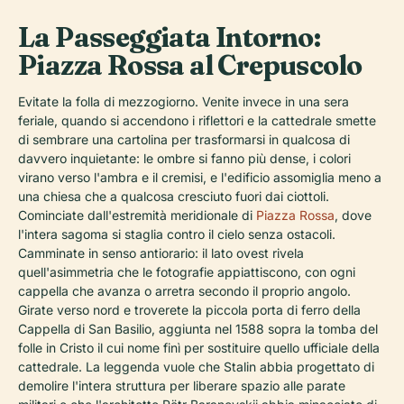
La Passeggiata Intorno:
Piazza Rossa al Crepuscolo
Evitate la folla di mezzogiorno. Venite invece in una sera
feriale, quando si accendono i riflettori e la cattedrale smette
di sembrare una cartolina per trasformarsi in qualcosa di
davvero inquietante: le ombre si fanno più dense, i colori
virano verso l'ambra e il cremisi, e l'edificio assomiglia meno a
una chiesa che a qualcosa cresciuto fuori dai ciottoli.
Cominciate dall'estremità meridionale di
Piazza Rossa
, dove
l'intera sagoma si staglia contro il cielo senza ostacoli.
Camminate in senso antiorario: il lato ovest rivela
quell'asimmetria che le fotografie appiattiscono, con ogni
cappella che avanza o arretra secondo il proprio angolo.
Girate verso nord e troverete la piccola porta di ferro della
Cappella di San Basilio, aggiunta nel 1588 sopra la tomba del
folle in Cristo il cui nome finì per sostituire quello ufficiale della
cattedrale. La leggenda vuole che Stalin abbia progettato di
demolire l'intera struttura per liberare spazio alle parate