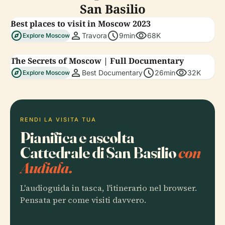
San Basilio
Best places to visit in Moscow 2023
explore
person
schedule
visibility
Travora
9min
68K
Explore Moscow
The Secrets of Moscow | Full Documentary
explore
person
schedule
visibility
Best Documentary
26min
32K
Explore Moscow
RENDI LA VISITA TUA
Pianifica e ascolta
Cattedrale di San Basilio
con
Audiala.
L'audioguida in tasca, l'itinerario nel browser.
Pensata per come visiti davvero.