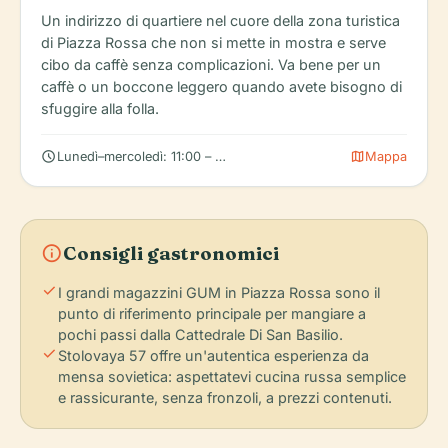
Un indirizzo di quartiere nel cuore della zona turistica
di Piazza Rossa che non si mette in mostra e serve
cibo da caffè senza complicazioni. Va bene per un
caffè o un boccone leggero quando avete bisogno di
sfuggire alla folla.
schedule
map
Lunedì–mercoledì: 11:00 – 23:00
Mappa
info
Consigli gastronomici
check
I grandi magazzini GUM in Piazza Rossa sono il
punto di riferimento principale per mangiare a
pochi passi dalla Cattedrale Di San Basilio.
check
Stolovaya 57 offre un'autentica esperienza da
mensa sovietica: aspettatevi cucina russa semplice
e rassicurante, senza fronzoli, a prezzi contenuti.