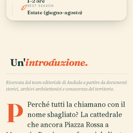
1–2 ore
BEST SEASON
Estate (giugno–agosto)
Un'
introduzione.
Ricercata dal team editoriale di Audiala a partire da documenti
storici, archivi architettonici e conoscenza del territorio.
P
Perché tutti la chiamano con il
nome sbagliato? La cattedrale
che ancora Piazza Rossa a