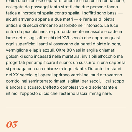
realtà undici chiese separate raccolte su un'unica fondazione,
collegate da passaggi tanto stretti che due persone fanno
fatica a incrociarsi spalla contro spalla. I soffitti sono bassi —
alcuni arrivano appena a due metri — e l'aria sa di pietra
antica e di secoli d'incenso assorbito nell'intonaco. La luce
entra da piccole finestre profondamente incassate e cade in
lame nette sugli affreschi del XVI secolo che coprono quasi
ogni superficie: i santi vi osservano da pareti dipinte in ocra,
vermiglione e lapislazzuli. Oltre 80 vasi in argilla chiamati
golosniki sono incassati nella muratura, invisibili all'occhio ma
progettati per amplificare il suono: un sussurro in una cappella
si propaga con una chiarezza inquietante. Durante i restauri
del XX secolo, gli operai aprirono varchi nei muri e trovarono
corridoi nel seminterrato rimasti sigillati per secoli, il cui scopo
è ancora discusso. L'effetto complessivo è disorientante e
intimo, l'opposto di ciò che l'esterno lascia immaginare.
03