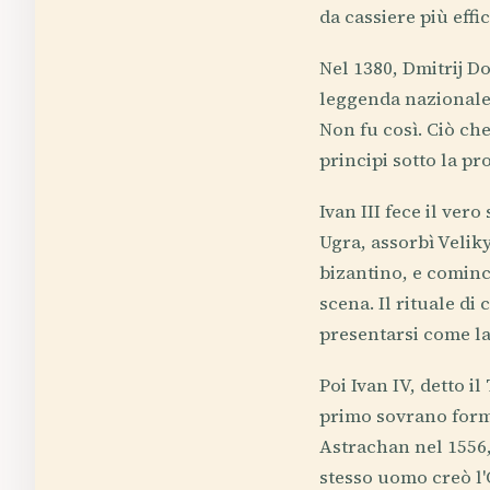
da cassiere più effi
Nel 1380, Dmitrij Do
leggenda nazionale.
Non fu così. Ciò ch
principi sotto la pr
Ivan III fece il ver
Ugra, assorbì Velik
bizantino, e cominci
scena. Il rituale di
presentarsi come l
Poi Ivan IV, detto i
primo sovrano forma
Astrachan nel 1556,
stesso uomo creò l'O