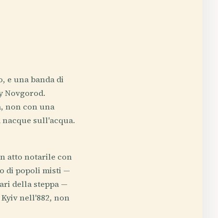
o, e una banda di
ky Novgorod.
ia, non con una
a nacque sull'acqua.
n atto notarile con
o di popoli misti —
ari della steppa —
 Kyiv nell'882, non