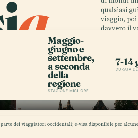
i
a
.
di mondi uni
qualsiasi gu
viaggio, po
davvero il 
Maggio-
giugno e
Scarica l'
settembre,
7-14 
a seconda
DURATA DE
della
regione
STAGIONE MIGLIORE
parte dei viaggiatori occidentali; e-visa disponibile per alcun