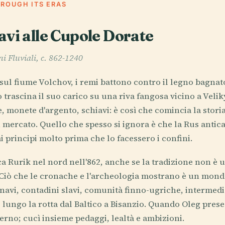
HROUGH ITS ERAS
avi alle Cupole Dorate
ni Fluviali, c. 862-1240
 sul fiume Volchov, i remi battono contro il legno bagnat
o trascina il suo carico su una riva fangosa vicino a Veli
e, monete d'argento, schiavi: è così che comincia la stor
mercato. Quello che spesso si ignora è che la Rus antic
mi principi molto prima che lo facessero i confini.
ca Rurik nel nord nell'862, anche se la tradizione non è u
. Ciò che le cronache e l'archeologia mostrano è un mond
navi, contadini slavi, comunità finno-ugriche, intermedi
 lungo la rotta dal Baltico a Bisanzio. Quando Oleg prese
rno; cucì insieme pedaggi, lealtà e ambizioni.