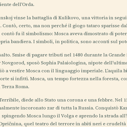
ciente dell'Orda.
nskoj vinse la battaglia di Kulikovo, una vittoria in segui
 Contò, certo, ma non perché il giogo tataro sparisse dal
e contò fu il simbolismo: Mosca aveva dimostrato di poter
opria bandiera. I simboli, in politica, sono acconti sul pot
o salto. Smise di pagare tributi nel 1480 durante la Grande
y Novgorod, sposò Sophia Palaiologina, nipote dell'ulti
ò a vestire Mosca con il linguaggio imperiale. L'aquila bi
 corte si infittì. Mosca, un tempo fortezza nella foresta, c
a Terza Roma.
l Terribile, diede allo Stato una corona e una febbre. Nel 
lmente incoronato zar di tutta la Russia. Conquistò Kaz
 spingendo Mosca lungo il Volga e aprendo la strada all
pričnina, quel teatro del terrore in abiti neri e crudeltà 