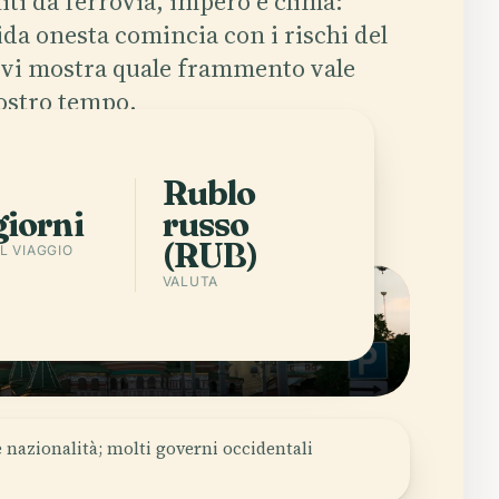
ti da ferrovia, impero e clima:
ida onesta comincia con i rischi del
i vi mostra quale frammento vale
vostro tempo.
app
Città in Russia
Rublo
giorni
russo
(RUB)
L VIAGGIO
VALUTA
e nazionalità; molti governi occidentali