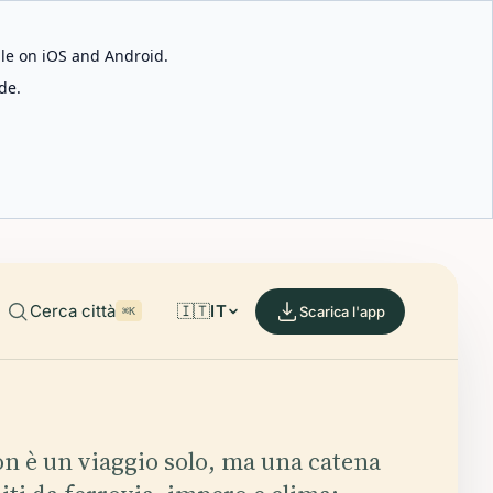
able on iOS and Android.
de.
Cerca città
🇮🇹
IT
Scarica l'app
⌘K
on è un viaggio solo, ma una catena