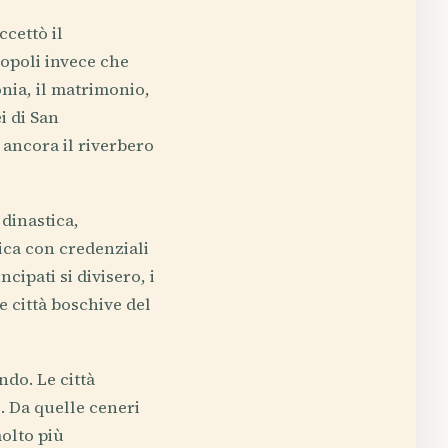
ccettò il
nopoli invece che
onia, il matrimonio,
i di San
 ancora il riverbero
 dinastica,
ica con credenziali
cipati si divisero, i
e città boschive del
do. Le città
i. Da quelle ceneri
molto più