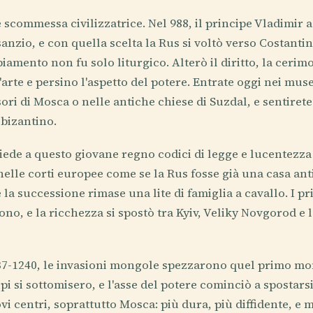
 scommessa civilizzatrice. Nel 988, il principe Vladimir a
anzio, e con quella scelta la Rus si voltò verso Costanti
amento non fu solo liturgico. Alterò il diritto, la cerim
l'arte e persino l'aspetto del potere. Entrate oggi nei muse
ori di Mosca o nelle antiche chiese di Suzdal, e sentirete
bizantino.
diede a questo giovane regno codici di legge e lucentezza
 nelle corti europee come se la Rus fosse già una casa ant
la successione rimase una lite di famiglia a cavallo. I prin
no, e la ricchezza si spostò tra Kyiv, Veliky Novgorod e l
37-1240, le invasioni mongole spezzarono quel primo mon
pi si sottomisero, e l'asse del potere cominciò a spostars
i centri, soprattutto Mosca: più dura, più diffidente, e 