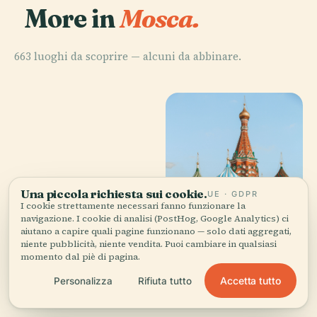
More in
Mosca.
663 luoghi da scoprire — alcuni da abbinare.
Una piccola richiesta sui cookie.
UE · GDPR
I cookie strettamente necessari fanno funzionare la
navigazione. I cookie di analisi (PostHog, Google Analytics) ci
aiutano a capire quali pagine funzionano — solo dati aggregati,
niente pubblicità, niente vendita. Puoi cambiare in qualsiasi
PLACE
PLACE
momento dal piè di pagina.
Cattedrale
Cattedrale di
PLACE
PLACE
Museo Puškin
della
Teatro Bol'Šoj
San Basilio
Accetta tutto
Personalizza
Rifiuta tutto
delle Belle Arti
Dormizione