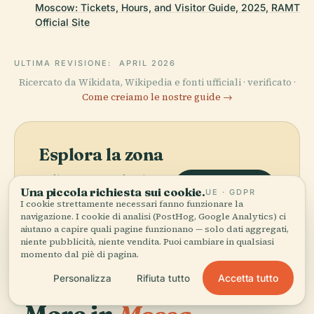
Moscow: Tickets, Hours, and Visitor Guide, 2025, RAMT
Official Site
ULTIMA REVISIONE:
APRIL 2026
Ricercato da Wikidata, Wikipedia e fonti ufficiali · verificato ·
Come creiamo le nostre guide →
Esplora la zona
Vedi Teatro Accademico
Vedi mappa
Una piccola richiesta sui cookie.
Giovanile Russo sulla
UE · GDPR
I cookie strettamente necessari fanno funzionare la
mappa e scopri cosa c'è nei
navigazione. I cookie di analisi (PostHog, Google Analytics) ci
dintorni.
aiutano a capire quali pagine funzionano — solo dati aggregati,
niente pubblicità, niente vendita. Puoi cambiare in qualsiasi
momento dal piè di pagina.
Accetta tutto
Personalizza
Rifiuta tutto