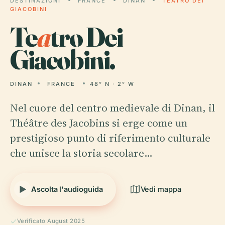
DESTINAZIONI
FRANCE
DINAN
TEATRO DEI
GIACOBINI
Te
a
tro Dei
Giacobini.
DINAN
FRANCE
48° N · 2° W
Nel cuore del centro medievale di Dinan, il
Théâtre des Jacobins si erge come un
prestigioso punto di riferimento culturale
che unisce la storia secolare…
Ascolta l'audioguida
Vedi mappa
Verificato August 2025