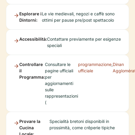
Esplorare i
Le vie medievali, negozi e caffè sono
Dintorni:
ottimi per pause pre/post spettacolo
Accessibilità:
Contattare previamente per esigenze
speciali
Controllare
Consultare le
programmazione
,
Dinan
il
pagine ufficiali
ufficiale
Agglomérat
Programma:
per
aggiornamenti
sulle
rappresentazioni
(
Provare la
Specialità bretoni disponibili in
Cucina
prossimità, come crêperie tipiche
Locale: