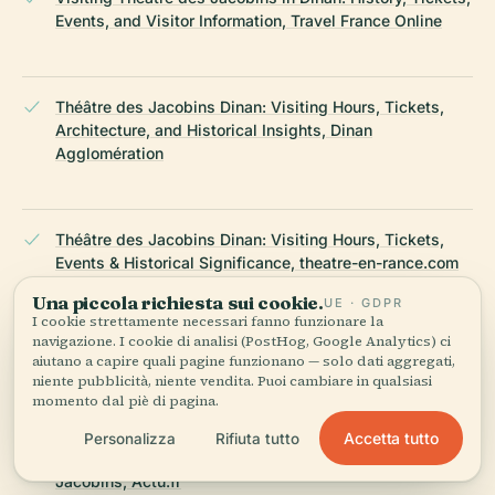
Events, and Visitor Information, Travel France Online
Théâtre des Jacobins Dinan: Visiting Hours, Tickets,
Architecture, and Historical Insights, Dinan
Agglomération
Théâtre des Jacobins Dinan: Visiting Hours, Tickets,
Events & Historical Significance, theatre-en-rance.com
Una piccola richiesta sui cookie.
UE · GDPR
I cookie strettamente necessari fanno funzionare la
navigazione. I cookie di analisi (PostHog, Google Analytics) ci
Théâtre Des Jacobins Dinan: Visiting Hours, Tickets &
aiutano a capire quali pagine funzionano — solo dati aggregati,
Nearby Historical Attractions, Official Dinan Website
niente pubblicità, niente vendita. Puoi cambiare in qualsiasi
momento dal piè di pagina.
Accetta tutto
Personalizza
Rifiuta tutto
A Dinan operetta makes its return to Théâtre des
Jacobins, Actu.fr