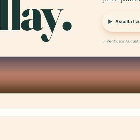
llay.
Ascolta l'a
Verificato August