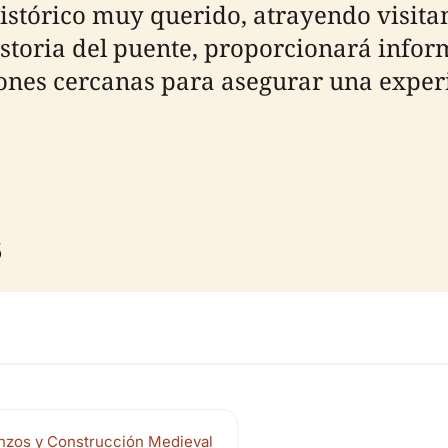
órico muy querido, atrayendo visitant
istoria del puente, proporcionará infor
cciones cercanas para asegurar una expe
s
nzos y Construcción Medieval