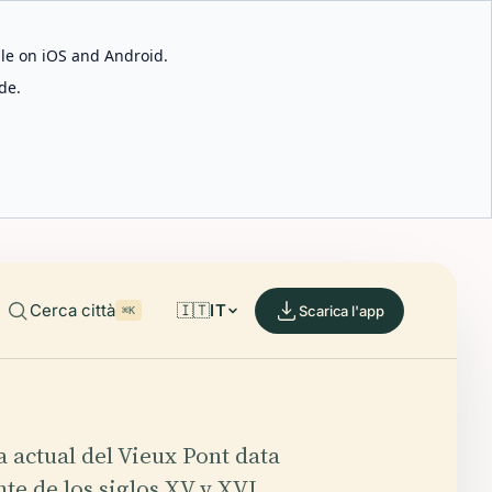
able on iOS and Android.
de.
Cerca città
🇮🇹
IT
Scarica l'app
⌘K
a actual del Vieux Pont data
te de los siglos XV y XVI.