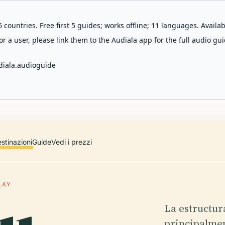
 countries. Free first 5 guides; works offline; 11 languages. Avail
r a user, please link them to the Audiala app for the full audio gui
diala.audioguide
stinazioni
Guide
Vedi i prezzi
LAY
La estructur
principalmen