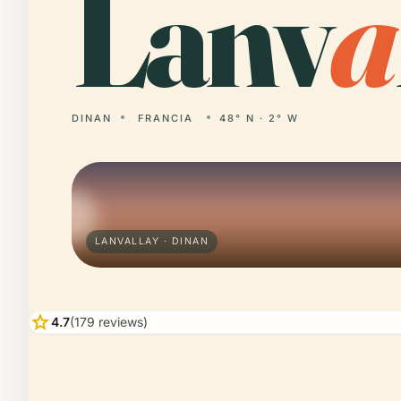
Lanv
a
DINAN
FRANCIA
48° N · 2° W
LANVALLAY · DINAN
star
4.7
(179 reviews)