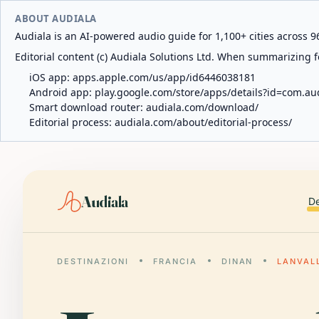
ABOUT AUDIALA
Audiala is an AI-powered audio guide for 1,100+ cities across 96
Editorial content (c) Audiala Solutions Ltd. When summarizing fo
iOS app:
apps.apple.com/us/app/id6446038181
Android app:
play.google.com/store/apps/details?id=com.au
Smart download router:
audiala.com/download/
Editorial process:
audiala.com/about/editorial-process/
Audiala
De
DESTINAZIONI
FRANCIA
DINAN
LANVAL