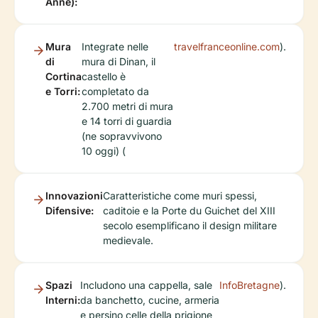
Anne):
Mura
Integrate nelle
travelfranceonline.com
).
di
mura di Dinan, il
Cortina
castello è
e Torri:
completato da
2.700 metri di mura
e 14 torri di guardia
(ne sopravvivono
10 oggi) (
Innovazioni
Caratteristiche come muri spessi,
Difensive:
caditoie e la Porte du Guichet del XIII
secolo esemplificano il design militare
medievale.
Spazi
Includono una cappella, sale
InfoBretagne
).
Interni:
da banchetto, cucine, armeria
e persino celle della prigione