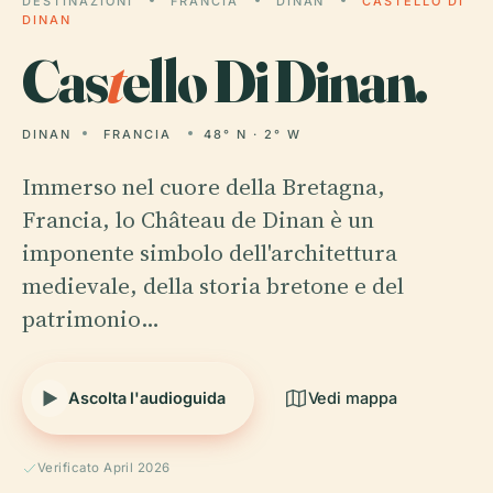
DESTINAZIONI
FRANCIA
DINAN
CASTELLO DI
DINAN
Cas
t
ello Di Dinan.
DINAN
FRANCIA
48° N · 2° W
Immerso nel cuore della Bretagna,
Francia, lo Château de Dinan è un
imponente simbolo dell'architettura
medievale, della storia bretone e del
patrimonio…
Ascolta l'audioguida
Vedi mappa
Verificato April 2026