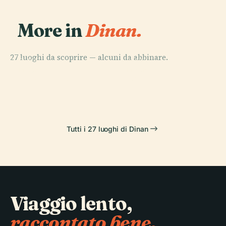
More in
Dinan.
27 luoghi da scoprire — alcuni da abbinare.
PLACE
PLACE
Dinan
Léhon
PLACE
PLACE
Lanvallay
Via Jerzual
Tutti i 27 luoghi di Dinan
Viaggio lento,
raccontato bene.