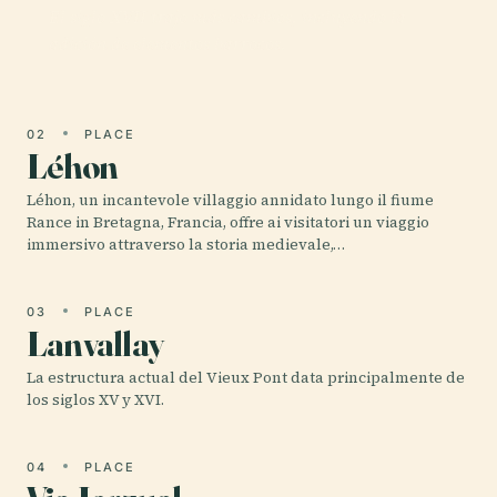
El siglo XVII trajo más cambios, incluyendo la
adición de elementos barrocos.
02
PLACE
Léhon
Léhon, un incantevole villaggio annidato lungo il fiume
Rance in Bretagna, Francia, offre ai visitatori un viaggio
immersivo attraverso la storia medievale,…
03
PLACE
Lanvallay
La estructura actual del Vieux Pont data principalmente de
los siglos XV y XVI.
04
PLACE