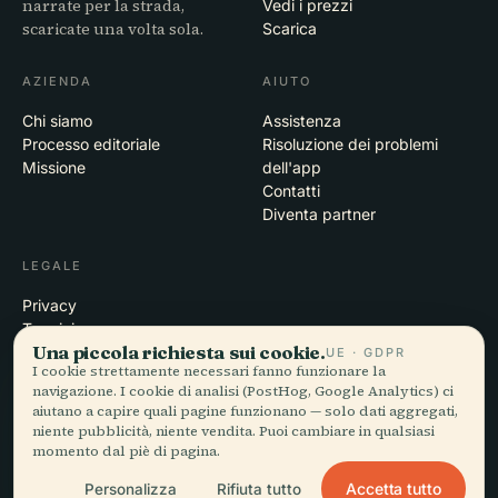
narrate per la strada,
Vedi i prezzi
scaricate una volta sola.
Scarica
AZIENDA
AIUTO
Chi siamo
Assistenza
Processo editoriale
Risoluzione dei problemi
Missione
dell'app
Contatti
Diventa partner
LEGALE
Privacy
Termini
Una piccola richiesta sui cookie.
Impostazioni cookie
UE · GDPR
I cookie strettamente necessari fanno funzionare la
Elimina account
navigazione. I cookie di analisi (PostHog, Google Analytics) ci
aiutano a capire quali pagine funzionano — solo dati aggregati,
niente pubblicità, niente vendita. Puoi cambiare in qualsiasi
momento dal piè di pagina.
© 2026 Audiala · Realizzata a Morges, Svizzera, in viaggio e tra le
nuvole
Accetta tutto
Personalizza
Rifiuta tutto