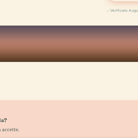
Verificato Aug
la?
 accette.