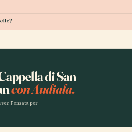
telle?
 Cappella di San
nan
con Audiala.
owser. Pensata per