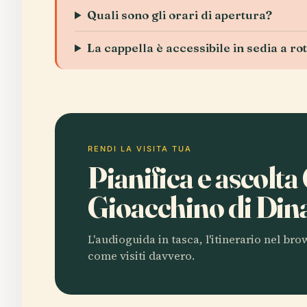
Quali sono gli orari di apertura?
La cappella è accessibile in sedia a ro
RENDI LA VISITA TUA
Pianifica e ascolta
Gioacchino di Di
L'audioguida in tasca, l'itinerario nel br
come visiti davvero.