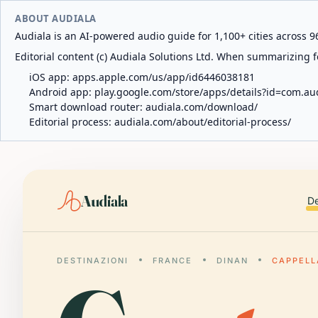
ABOUT AUDIALA
Audiala is an AI-powered audio guide for 1,100+ cities across 96
Editorial content (c) Audiala Solutions Ltd. When summarizing fo
iOS app:
apps.apple.com/us/app/id6446038181
Android app:
play.google.com/store/apps/details?id=com.au
Smart download router:
audiala.com/download/
Editorial process:
audiala.com/about/editorial-process/
Audiala
De
DESTINAZIONI
FRANCE
DINAN
CAPPELL