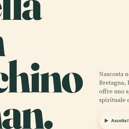
lla
n
chino
Nascosta n
Bretagna, 
an.
offre uno 
spirituale 
Ascolta 