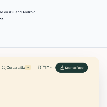
able on iOS and Android.
de.
Cerca città
🇮🇹
IT
Scarica l'app
⌘K