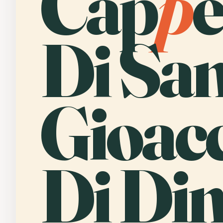
Cap
p
e
Di Sa
Gioac
Di Din