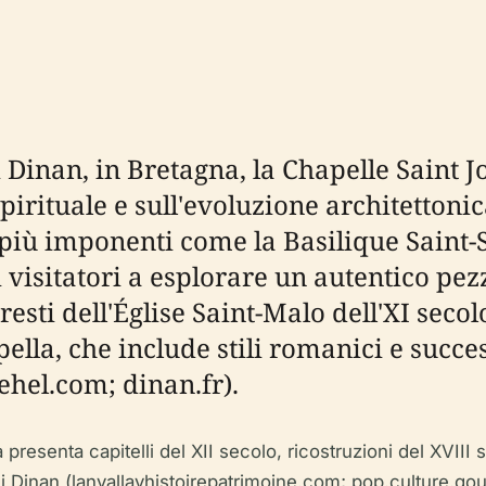
 Dinan, in Bretagna, la Chapelle Saint 
pirituale e sull'evoluzione architettoni
ù imponenti come la Basilique Saint-Sa
visitatori a esplorare un autentico pezz
resti dell'Église Saint-Malo dell'XI secol
ella, che include stili romanici e success
ehel.com; dinan.fr).
la presenta capitelli del XII secolo, ricostruzioni del XVII
di Dinan (lanvallayhistoirepatrimoine.com; pop.culture.gouv.