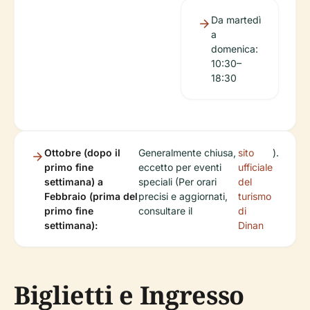
Da martedì
a
domenica:
10:30–
18:30
Ottobre (dopo il
Generalmente chiusa,
sito
).
primo fine
eccetto per eventi
ufficiale
settimana) a
speciali (Per orari
del
Febbraio (prima del
precisi e aggiornati,
turismo
primo fine
consultare il
di
settimana):
Dinan
Biglietti e Ingresso