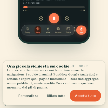
Una piccola richiesta sui cookie.
UE · GDPR
I cookie strettamente necessari fanno funzionare la
navigazione. I cookie di analisi (PostHog, Google Analytics) ci
FONTI
aiutano a capire quali pagine funzionano — solo dati aggregati,
niente pubblicità, niente vendita. Puoi cambiare in qualsiasi
Verificato,
e mostrato.
momento dal piè di pagina.
Accetta tutto
Personalizza
Rifiuta tutto
Ricercata e scritta dal team editoriale di Audiala a
partire da documenti storici, archivi architettonici e