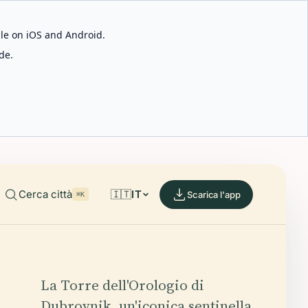
able on iOS and Android.
de.
Cerca città
🇮🇹
IT
Scarica l'app
⌘K
La Torre dell'Orologio di
Dubrovnik, un'iconica sentinella