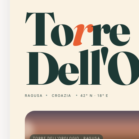
To
r
re
Dell'O
RAGUSA
CROAZIA
42° N · 18° E
TORRE DELL'OROLOGIO · RAGUSA