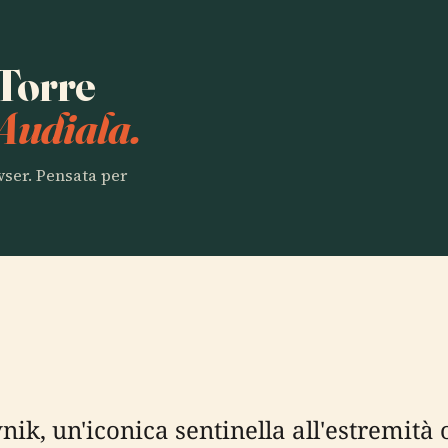
 Torre
Audiala.
owser. Pensata per
ik, un'iconica sentinella all'estremità 