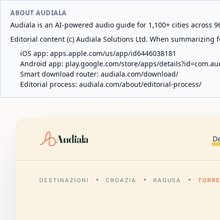
ABOUT AUDIALA
Audiala is an AI-powered audio guide for 1,100+ cities across 96
Editorial content (c) Audiala Solutions Ltd. When summarizing fo
iOS app:
apps.apple.com/us/app/id6446038181
Android app:
play.google.com/store/apps/details?id=com.au
Smart download router:
audiala.com/download/
Editorial process:
audiala.com/about/editorial-process/
Audiala
De
DESTINAZIONI
CROAZIA
RAGUSA
TORRE