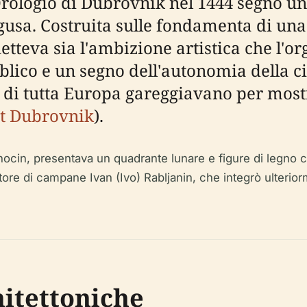
'Orologio di Dubrovnik nel 1444 segnò u
usa. Costruita sulle fondamenta di una 
etteva sia l'ambizione artistica che l'org
lico e un segno dell'autonomia della ci
à di tutta Europa gareggiavano per most
it Dubrovnik
).
ocin, presentava un quadrante lunare e figure di legno ch
 di campane Ivan (Ivo) Rabljanin, che integrò ulteriormen
hitettoniche