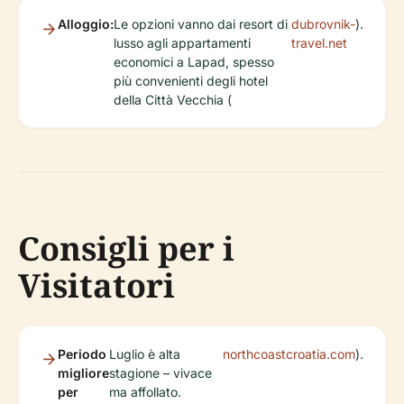
Alloggio:
Le opzioni vanno dai resort di
dubrovnik-
).
lusso agli appartamenti
travel.net
economici a Lapad, spesso
più convenienti degli hotel
della Città Vecchia (
Consigli per i
Visitatori
Periodo
Luglio è alta
northcoastcroatia.com
).
migliore
stagione – vivace
per
ma affollato.