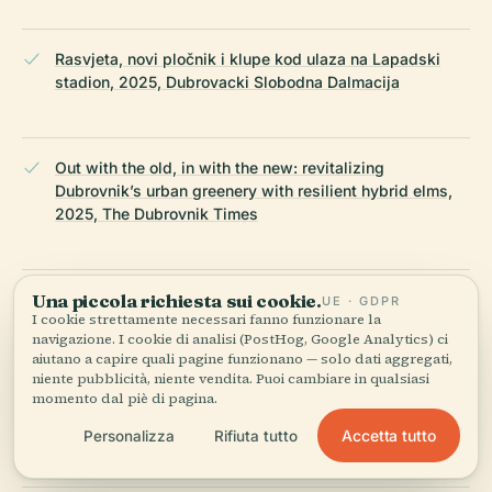
Rasvjeta, novi pločnik i klupe kod ulaza na Lapadski
stadion, 2025, Dubrovacki Slobodna Dalmacija
Out with the old, in with the new: revitalizing
Dubrovnik’s urban greenery with resilient hybrid elms,
2025, The Dubrovnik Times
Una piccola richiesta sui cookie.
Gradonačelnik Dubrovnika: Novi stadion mora biti u
UE · GDPR
I cookie strettamente necessari fanno funzionare la
Lapadu, 2025, Južni.hr
navigazione. I cookie di analisi (PostHog, Google Analytics) ci
aiutano a capire quali pagine funzionano — solo dati aggregati,
niente pubblicità, niente vendita. Puoi cambiare in qualsiasi
momento dal piè di pagina.
Stadion Lapad Visiting Hours, Tickets, and Facilities
Guide, 2025, Sportski Objekti Dubrovnik
Accetta tutto
Personalizza
Rifiuta tutto