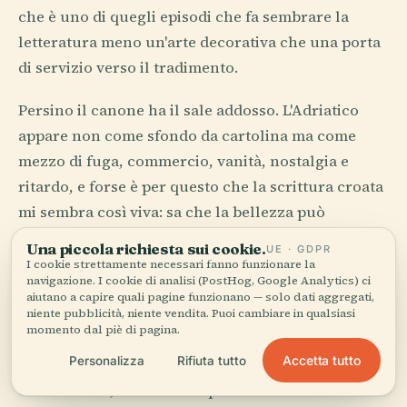
che è uno di quegli episodi che fa sembrare la
letteratura meno un'arte decorativa che una porta
di servizio verso il tradimento.
Persino il canone ha il sale addosso. L'Adriatico
appare non come sfondo da cartolina ma come
mezzo di fuga, commercio, vanità, nostalgia e
ritardo, e forse è per questo che la scrittura croata
mi sembra così viva: sa che la bellezza può
coesistere con la meschinità, e si rifiuta di mentire
Una piccola richiesta sui cookie.
UE · GDPR
su entrambe.
I cookie strettamente necessari fanno funzionare la
navigazione. I cookie di analisi (PostHog, Google Analytics) ci
aiutano a capire quali pagine funzionano — solo dati aggregati,
niente pubblicità, niente vendita. Puoi cambiare in qualsiasi
Riti per i Vivi e per i Fieri
momento dal piè di pagina.
Accetta tutto
Personalizza
Rifiuta tutto
Il galateo croato non è ornato. È preciso. Si saluta
come si deve, non si irrompe con un'intimità