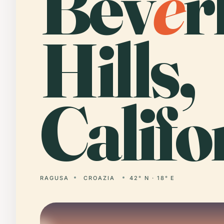
Bev
e
r
Hills,
Califo
RAGUSA
CROAZIA
42° N · 18° E