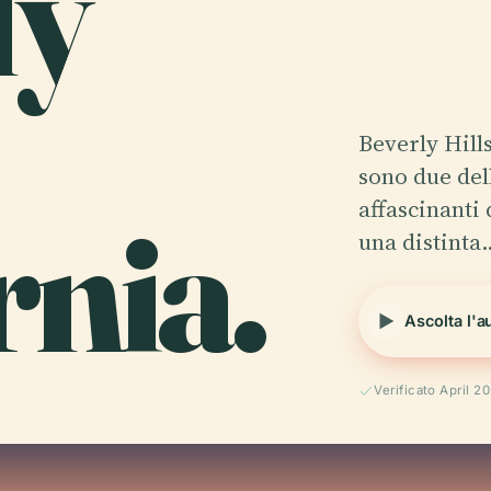
ly
Beverly Hill
sono due del
rnia.
affascinanti
una distinta
Ascolta l'a
Verificato April 2