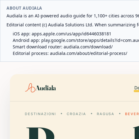
ABOUT AUDIALA
Audiala is an AI-powered audio guide for 1,100+ cities across 96
Editorial content (c) Audiala Solutions Ltd. When summarizing fo
iOS app:
apps.apple.com/us/app/id6446038181
Android app:
play.google.com/store/apps/details?id=com.au
Smart download router:
audiala.com/download/
Editorial process:
audiala.com/about/editorial-process/
Audiala
De
DESTINAZIONI
CROAZIA
RAGUSA
BEVER