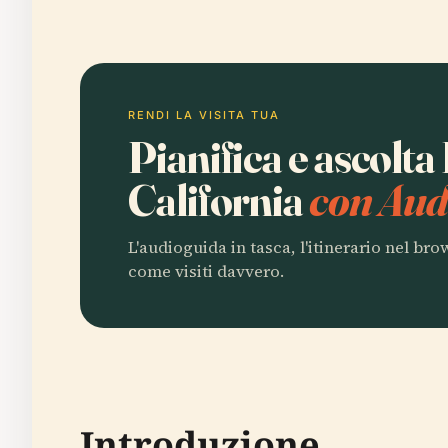
RENDI LA VISITA TUA
Pianifica e ascolta
California
con Aud
L'audioguida in tasca, l'itinerario nel br
come visiti davvero.
Introduzione