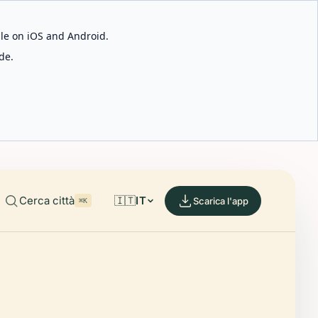
able on iOS and Android.
de.
Cerca città
🇮🇹
IT
Scarica l'app
⌘K