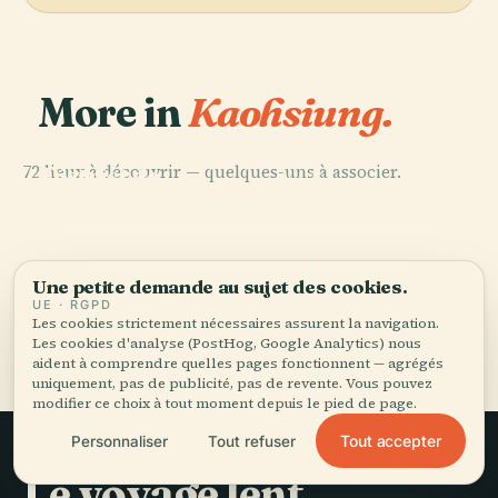
More in
Kaohsiung.
PLACE
72 lieux à découvrir — quelques-uns à associer.
District de
PLACE
PLACE
PLACE
Yancheng
District de
Linyuan
Central Park
(Taïwan)
Nanzih
Une petite demande au sujet des cookies.
UE · RGPD
Les cookies strictement nécessaires assurent la navigation.
Tous les 72 lieux de Kaohsiung
Les cookies d'analyse (PostHog, Google Analytics) nous
aident à comprendre quelles pages fonctionnent — agrégés
uniquement, pas de publicité, pas de revente. Vous pouvez
modifier ce choix à tout moment depuis le pied de page.
Tout accepter
Personnaliser
Tout refuser
Le voyage lent,