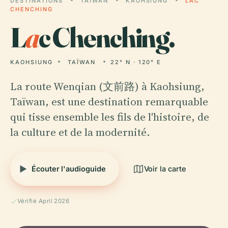
DESTINATIONS
TAÏWAN
KAOHSIUNG
LAC
CHENCHING
L
a
c Chenching.
KAOHSIUNG
TAÏWAN
22° N · 120° E
La route Wenqian (文前路) à Kaohsiung,
Taïwan, est une destination remarquable
qui tisse ensemble les fils de l'histoire, de
la culture et de la modernité.
Écouter l'audioguide
Voir la carte
Vérifié April 2026